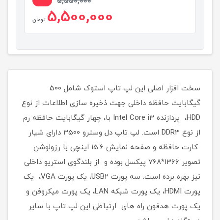
1%
5,550,000
5,500,000
تومان
سخت افزار اصلی این لپ تاپ استوک شامل 500
گیگابایت حافظه داخلی جهت ذخیره سازی اطلاعات از نوع
HDD، پردازنده Intel Core i3 با، چهار گیگابایت حافظه رم
از نوع DDR3 است. لپ تاپ دل وسترو 3500 دارای شیار
کارت حافظه و صفحه نمایش 15.6 اینچی با رزولوشن
تصویر 1366*768 پیکسل بوده و از بلندگوی استریو داخلی
نیز بهره برده است. سه پورت USB2، یک پورت VGA، یک
پورت HDMI، یک پورت شبکه LAN، یک پورت میکروفن و
یک پورت هدفون راه های ارتباطی این لپ تاپ با سایر