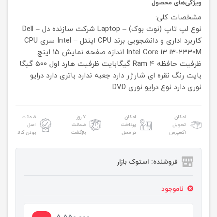
ویژگی‌های محصول
مشخصات کلی:
نوع لپ تاپ (نوت بوک) – Laptop
شرکت سازنده دل – Dell
کاربرد اداری و دانشجویی
برند CPU اینتل – Intel
سری CPU
i3-2330M
Intel Core i3
اندازه صفحه نمایش 15 اینچ
ظرفیت حافظه Ram 4 گیگابایت
ظرفیت هارد اول 500 گیگا
بایت
رنگ نقره ای
شارژر دارد
جعبه ندارد
باتری دارد
درایو
نوری دارد
نوع درایو نوری DVD
امکان
امکان
۷ روز
ضمانت
تحویل
پرداخت
ضمانت
اصل
اکسپرس
در محل
بازگشت
بودن کالا
فروشنده: استوک بازار
ناموجود