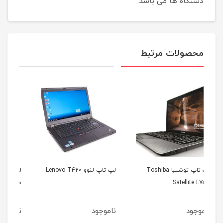
دستگاه ها می باشد.
محصولات مرتبط
لپ تاپ لنوو Lenovo T420
لپ تاپ اپل مک بوک ایر
مدل 2012
5b
ناموجود
ناموجود
نا