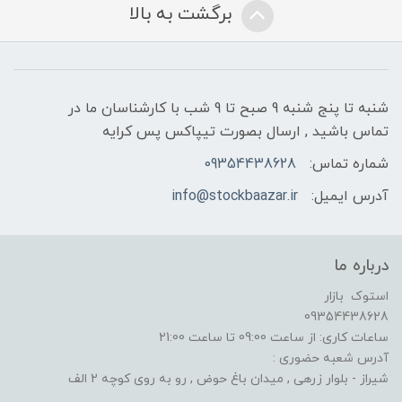
برگشت به بالا
شنبه تا پنج شنبه 9 صبح تا 9 شب با کارشناسان ما در
تماس باشید , ارسال بصورت تیپاکس پس کرایه
شماره تماس:
09354438628
آدرس ایمیل:
info@stockbaazar.ir
درباره ما
استوک بازار
09354438628
ساعات کاری: از ساعت 09:00 تا ساعت 21:00
آدرس شعبه حضوری :
شیراز - بلوار زرهی , میدان باغ حوض , رو به روی کوچه 2 الف