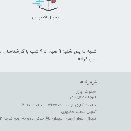
تحویل اکسپرس
شنبه تا پنج شنبه 9 صبح تا 9
پس کرایه
درباره ما
استوک بازار
09354438628
ساعات کاری: از ساعت 09:00 تا ساعت 21:00
آدرس شعبه حضوری :
شیراز - بلوار زرهی , میدان باغ حوض , رو به روی کوچه 2 الف