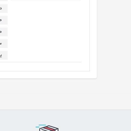
دق
ص
ص
س
پور