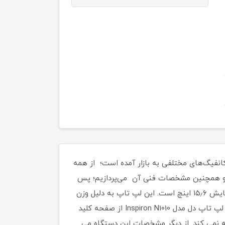
انفیگ‌های مختلفی به بازار آمده است؛ از همه
تر دارای HDMI و USB 3.0 می‌باشد در ادامه این مطلب بیشتر به بررسی ویژگی‌های لپ تاپ دل مدل Inspiron N5110 و همچنین مشخصات فنی آن می‌پردازیم؛ پس
ادامه این مطلب را از دست ندهید.لپ تاپ دل مدل Inspiron N5110 دستگاهی با وزن تقریبی ۲٫۸ کیلوگرم و با صفحه نمایش ۱۵٫۶ اینچ است. این لپ تاپ به دلیل وزن
نسبتاً مناسبی که دارد به راحتی قابل حمل و جابجایی است و برای دانشجویان و اساتید گزینه مناسبی به نظر می رسد. لپ تاپ دل مدل Inspiron N1010 از صفحه کلید
ته نمی کند. از دیگر مشخصات این دستگاه می