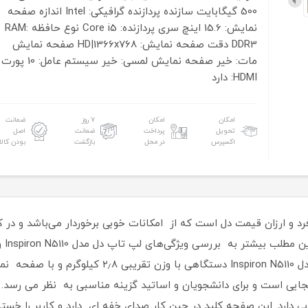
500 گیگابایت
سازنده پردازنده گرافیکی: Intel
اندازه صفحه
نمایش: 15.6
اینچ سری پردازنده: Core i5
نوع حافظه RAM:
DDR3
دقت صفحه نمایش: HD|1366x768
صفحه نمایش
مات: خیر
صفحه نمایش لمسی: خیر
سیستم عامل: 10
پورت
HDMI: دارد
امکان
امکان
۷ روز
ضمانت
تحویل
پرداخت
ضمانت
اصل
اکسپرس
در محل
بازگشت
بودن کالا
د و ارزان قیمت دل است که از امکانات خوبی برخوردار می‌باشد و در ک
مهم‌
بی دارد. این صفحه کلید در حین کار صدای خفه ای دارد و کاربر را خس