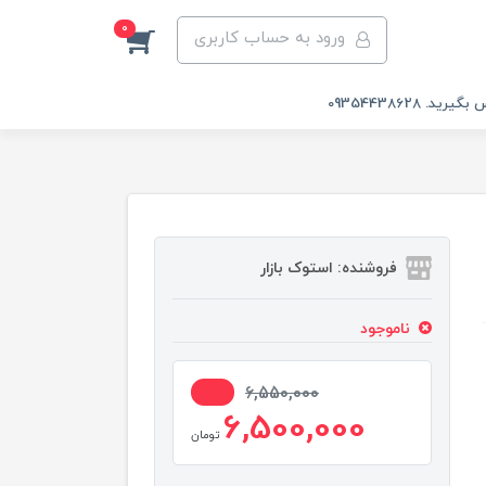
0
ورود به حساب کاربری
 09354438628
فروشنده: استوک بازار
ناموجود
1%
6,550,000
6,500,000
تومان