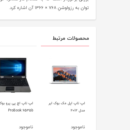
توان به رزولوشنِ ۷۶۸ × ۱۳۶۶ آن اشاره کرد.
محصولات مرتبط
اپ اپل مک بوک ایر
لپ تاپ اچ پی پرو بوک HP
لپ تاپ اچ پی پاویلیو
HP Pavilion G6
ProBook 6535b
جود
ناموجود
ناموجود