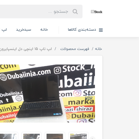
دسته‌بندی کالاها
خانه
سبدخرید
لپ ت
خانه
فهرست محصولات
لپ تاپ 15 اینچی دل اینسپایرون مدل Dell Inspiron N5110 core i5