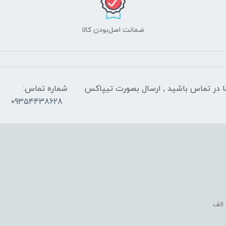
ضمانت اصل‌بودن کالا
 شب با کارشناسان ما در تماس باشید , ارسال بصورت تیپاکس
شماره تماس:
09354438628