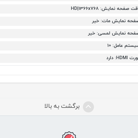
ت صفحه نمایش: HD|1366x768
فحه نمایش مات: خیر
فحه نمایش لمسی: خیر
یستم عامل: 10
ت HDMI: دارد
برگشت به بالا