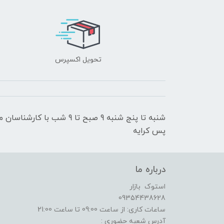
تحویل اکسپرس
شنبه تا پنج شنبه 9 صبح تا 9
پس کرایه
درباره ما
استوک بازار
09354438628
ساعات کاری: از ساعت 09:00 تا ساعت 21:00
آدرس شعبه حضوری :