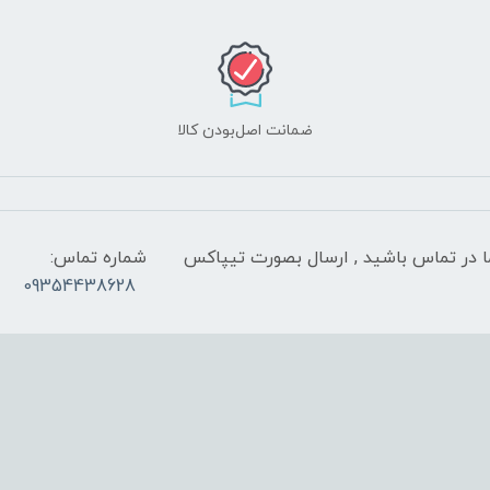
ضمانت اصل‌بودن کالا
 شب با کارشناسان ما در تماس باشید , ارسال بصورت تیپاکس
شماره تماس:
09354438628