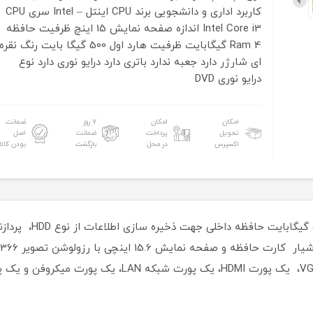
کاربرد اداری و دانشجویی
برند CPU اینتل – Intel
سری CPU
Intel Core i3
اندازه صفحه نمایش 15 اینچ
ظرفیت حافظه
Ram 4 گیگابایت
ظرفیت هارد اول 500 گیگا بایت
رنگ نقره
ای
شارژر دارد
جعبه ندارد
باتری دارد
درایو نوری دارد
نوع
درایو نوری DVD
امکان
امکان
۷ روز
ضمانت
تحویل
پرداخت
ضمانت
اصل
اکسپرس
در محل
بازگشت
بودن کالا
نیز بهره برده است. سه پورت USB2، یک پورت VGA، یک پورت