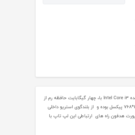
سخت افزار اصلی این لپ تاپ استوک شامل 500 گیگابایت حافظه داخلی جهت ذخیره سازی اطلاعات از نوع HDD، پردازنده Intel Core i3 با، چهار گیگابایت حافظه رم از
نوع DDR3 است. لپ تاپ دل وسترو 3500 دارای شیار کارت حافظه و صفحه نمایش 15.6 اینچی با رزولوشن تصویر 1366*768 پیکسل بوده و از بلندگوی استریو داخلی
 HDMI، یک پورت شبکه LAN، یک پورت میکروفن و یک پورت هدفون راه های ارتباطی این لپ تاپ با