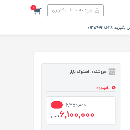
0
ورود به حساب کاربری
 09354438628
فروشنده: استوک بازار
ناموجود
4%
6,350,000
6,100,000
تومان