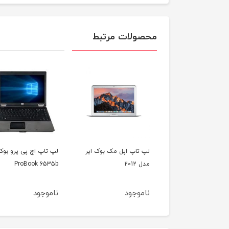
محصولات مرتبط
اپ اپل مک بوک ایر
لپ تاپ اچ پی پرو بوک HP
لپ تاپ اچ پی پاویلیو
HP Pavilion G6
ProBook 6535b
جود
ناموجود
ناموجود