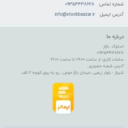
شماره تماس:
09354438628
آدرس ایمیل:
info@stockbaazar.ir
درباره ما
استوک بازار
09354438628
ساعات کاری: از ساعت 09:00 تا ساعت 21:00
آدرس شعبه حضوری :
شیراز - بلوار زرهی , میدان باغ حوض , رو به روی کوچه 2 الف