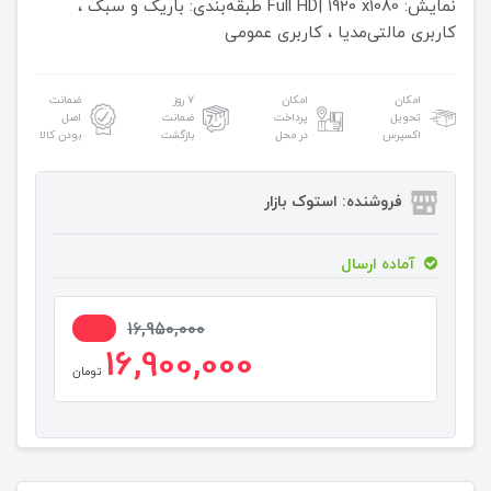
نمایش: Full HD| 1920 x1080
طبقه‌بندی: باریک و سبک ،
کاربری مالتی‌مدیا ، کاربری عمومی
امکان
امکان
۷ روز
ضمانت
تحویل
پرداخت
ضمانت
اصل
اکسپرس
در محل
بازگشت
بودن کالا
فروشنده: استوک بازار
آماده ارسال
1%
16,950,000
16,900,000
تومان