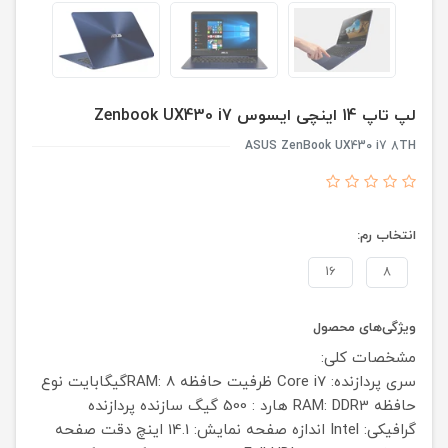
لپ تاپ 14 اینچی ایسوس Zenbook UX430 i7
ASUS ZenBook UX430 i7 8TH
انتخاب رم:
16
8
ویژگی‌های محصول
مشخصات کلی:
سری پردازنده: Core i7
ظرفیت حافظه RAM: 8گیگابایت
نوع
حافظه RAM: DDR3
هارد : 500 گیگ
سازنده پردازنده
گرافیکی: Intel
اندازه صفحه نمایش: 14.1 اینچ
دقت صفحه