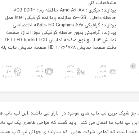
مشخصات کلی:
پردازنده مرکزی : Amd A6-A8
حافظه رم : 8GB DDR3
حافظه داخلی : 500GB
سازنده پردازنده گرافیکی
Intel
مدل
پردازنده گرافیکی
HD Graphics 520
حافظه اختصاصی
پردازنده گرافیکی
بدون حافظه گرافیکی مجزا
اندازه صفحه
نمایش
14 اینچ
نوع صفحه نمایش
TFT LED-backlit LCD
دقت صفحه نمایش
HD, 1366*768
صفحه نمایش مات
بله
امکان
امکان
۷ روز
ضمانت
تحویل
پرداخت
ضمانت
اصل
اکسپرس
در محل
بازگشت
بودن کالا
 های ساخته شده توسط شرکت HP اغلب جز شیک ترین لپ تاپ های موجود در بازار می باشند 
 در این لپ تاپ ها اعمال می کند. باید گفت که طراحی ظاهری یک لپ ت
ین علت است که تمامی شرکت هایی که سازنده ی جهانی لپ تاپ هستند 