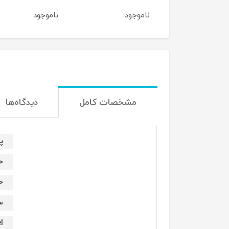
جود
ناموجود
ناموجود
مشخصات کامل
دیدگاه‌ها
پر
حا
حا
س
l