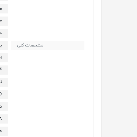
م
0
ح
ب
مشخصات کلی
ا
14 
ن
D
د
8
ص