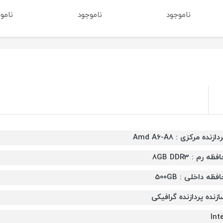
ناموجود
ناموجود
نامو
دازنده مرکزی : Amd A6-A8
فظه رم : 8GB DDR3
فظه داخلی : 500GB
ازنده پردازنده گرافیکی
Inte