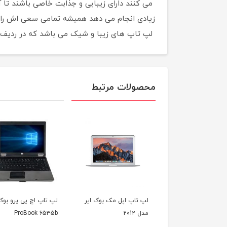
لپ تاپ های زیبا و شیک می باشد که در ردیف زی
محصولات مرتبط
اپ اپل مک بوک ایر
لپ تاپ اچ پی پرو بوک HP
لپ تاپ اچ پی پاویلیو
HP Pavilion G6
ProBook 6535b