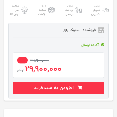
امکان
امکان
۷ روز
ضمانت
تحویل
پرداخت
ضمانت
اصل
اکسپرس
در محل
بازگشت
بودن کالا
فروشنده: استوک بازار
آماده ارسال
7%
31,900,000
29,900,000
تومان
افزودن به سبدخرید