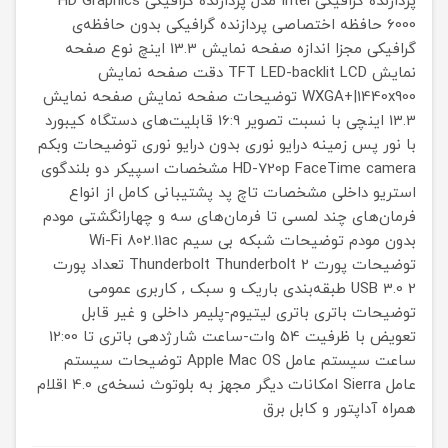
پردازنده گرافیکی
Intel
مدل پردازنده گرافیکی
HD Graphics
6000
حافظه اختصاصی پردازنده گرافیکی
بدون حافظه‌ی
گرافیکی مجزا
اندازه صفحه نمایش
13.3 اینچ
نوع صفحه
نمایش
TFT LED-backlit LCD
دقت صفحه نمایش
WXGA+|1440x900
توضیحات صفحه نمایش
صفحه نمایش
13.3 اینچی با نسبت تصویر 16:9
قابلیت‌های دستگاه
کیبورد
با نور پس زمینه
درایو نوری
بدون درایو نوری
توضیحات وبکم
HD-720p FaceTime camera
مشخصات اسپیکر
دو بلندگوی
استریو داخلی
مشخصات تاچ پد
پشتیبانی کامل از انواع
فرمان‌های چند لمسی تا فرمان‌های سه و چهارانگشتی
مودم
بدون مودم
توضیحات شبکه بی سیم Wi-Fi
802.11ac
توضیحات پورت Thunderbolt
Thunderbolt 2
تعداد پورت
2
USB 3.0
طبقه‌بندی
باریک و سبک , کاربری عمومی
توضیحات باتری
باتری لیتیوم-پلیمر داخلی و غیر قابل
تعویض با ظرفیت 54 وات-ساعت
شارژدهی باتری
تا 12:00
ساعت
سیستم عامل
Apple Mac OS
توضیحات سیستم
عامل
Sierra
امکانات دیگر
مجهز به بلوتوث نسخه‌ی 4.0
اقلام
همراه
آداپتور و کابل برق