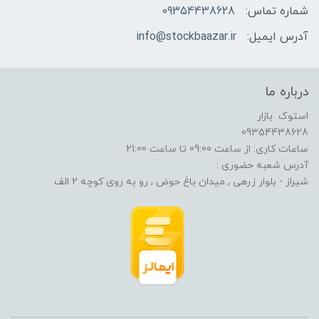
شماره تماس:
09354438628
آدرس ایمیل:
info@stockbaazar.ir
درباره ما
استوک بازار
09354438628
ساعات کاری: از ساعت 09:00 تا ساعت 21:00
آدرس شعبه حضوری :
شیراز - بلوار زرهی , میدان باغ حوض , رو به روی کوچه 2 الف