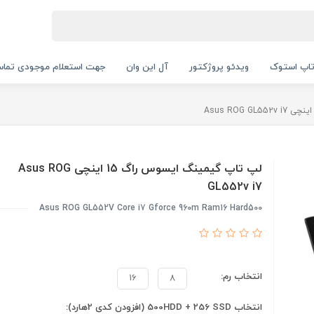
اپ استوک
ویدئو پروژکتور
آل این وان
جهت استعلام موجودی تماس بگیرید.
لپ تاپ گیمینگ ایسوس راگ 15 اینچی Asus ROG
GL552v i7
Asus ROG GL552V Core i7 Gforce 960m Ram16 Hard500
انتخاب رم:
16
8
انتخاب 500HDD + 256 SSD (افزودن کدی 2هارد):