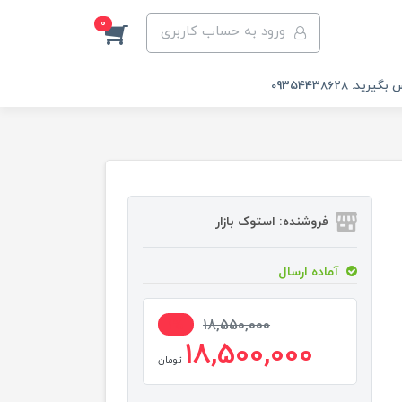
0
ورود به حساب کاربری
 09354438628
فروشنده: استوک بازار
آماده ارسال
1%
18,550,000
18,500,000
تومان