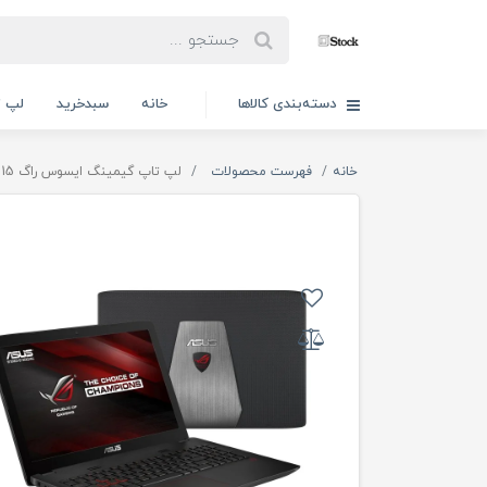
دسته‌بندی کالاها
خانه
سبدخرید
لپ ت
خانه
فهرست محصولات
لپ تاپ گیمینگ ایسوس راگ 15 اینچی Asus ROG GL552v i7