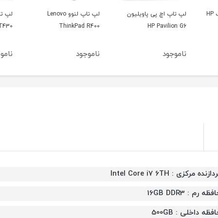
لپ تاپ اچ پی پرو بوک HP
لپ تاپ اچ پی پاویلیون
لپ تاپ لنوو Lenovo
لپ تا
 T430
ThinkPad R400
HP Pavilion G6
ناموجود
ناموجود
نامو
دازنده مرکزی : Intel Core i7 6TH
فظه رم : 16GB DDR3
فظه داخلی : 500GB