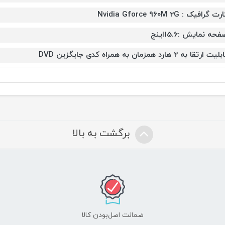
ت گرافیک : Nvidia Gforce 960M 2G
حه نمایش :15.6اینچ
یت ارتقا به 2 هارد همزمان به همراه کدی جایگزین DVD
برگشت به بالا
ضمانت اصل‌بودن کالا