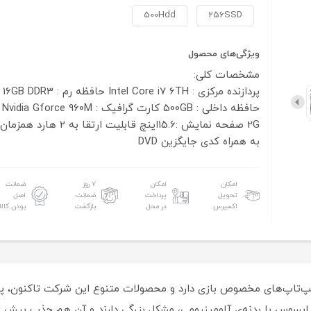
500Hdd
256SSD
ویژگی‌های محصول
مشخصات کلی:
پردازنده مرکزی : Intel Core i7 6TH
حافظه رم : 16GB DDR3
حافظه داخلی : 500GB
کارت گرافیک : Nvidia Gforce 960M
2G
صفحه نمایش :15.6اینچ
قابلیت ارتقا به 2 هارد همزمان
به همراه کدی جایگزین DVD
امکان
امکان
۷ روز
ضمانت
تحویل
پرداخت
ضمانت
اصل
اکسپرس
در محل
بازگشت
بودن کالا
‌تاپ‌های مخصوص بازی دارد و محصولات متنوع این شرکت تاکنون، پاسخ‌
 سری G مشکی و قرمزرنگ ایسوس با بدنه‌ی آلومینیومی، مشکل بزرگی دارند و آن هم 