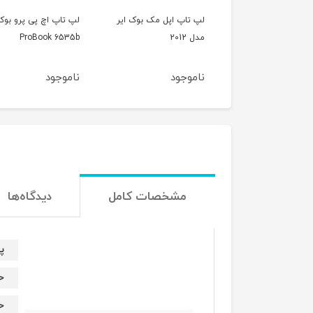
لپ تاپ لنوو Lenovo
لپ تاپ اپل مک بوک ایر
مدل 2012
ProBook 6535b
جود
ناموجود
ناموجود
مشخصات کامل
دیدگاه‌ها
پر
حا
حا