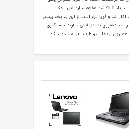
 زیاد اثرانگشت مقاوم سازد. این راهکار،
استفاده از رنگ خاکستری نقره‌ای به‌ جای مشکی زغالی است. استفاده از این رنگ تقریبا از دو مدل خاص GX700V و G752 آغاز شد و گویا قرار است از این به بعد، بیشتر
ید، از لحاظ شکل ساختاری و سخت‌افزاری با مدل‌ قبلی تفاوت چشم‌گیری
لی هم روی لبه‌های دو طرف تعبیه شده‌اند که