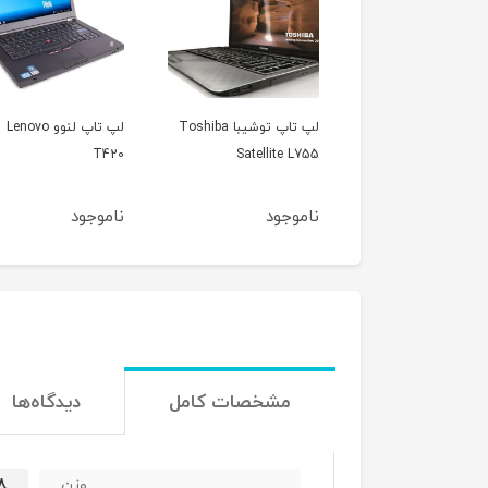
لپ تاپ توشیبا Toshiba
لپ تاپ لنوو Lenovo
لپ تاپ اپل مک بوک ای
Satellite
T420
مدل 2012
جود
ناموجود
ناموجود
مشخصات کامل
دیدگاه‌ها
.۵۸
وزن