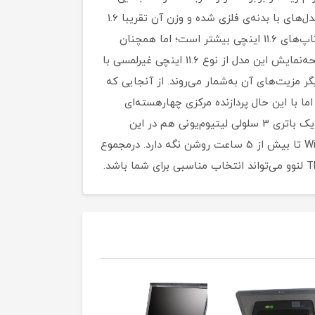
هم در برابر جذب اثرانگشت، لکه و کثیفی دارند. استفاده از پلاستیک در بدنه‌ی این کالا باعث کاهش وزن آن نسبت به مدل‌های با بدنه‌ی فلزی شده و وزن آن تقریبا 1.6
کیلوگرم است. به دلیل استفاده از شاسی بزرگ و محکم، ضخامت این محصول بیش از 22 میلی‌متر است که از برخی لپ‌تاپ‌های 11.6 اینچی بیشتر است؛ اما همچنان
ترکیب این وزن و ابعاد مناسب، 11e را به یک محصول ایدئال برای جابه‌جایی در بین سری ThinkPad تبدیل کرده است. صفحه‌نمایش این مدل از نوع 11.6 اینچی غیرلمسی با
ز دیگر مزیت‌های آن به‌شمار می‌روند. از آنجایی که
ا با این حال پردازنده مرکزی چهارهسته‌ای
Core i3-7100U، پردازشگر گرافیکی آنبرد، رم DDR4، برای انجام امور روزمره و تا حدودی نیمه‌حرفه‌ای کاملا مناسب هستند. یک باتری 3 سلولی لیتیوم‌یونی هم در این
محصول تعبیه شده که کارایی خوبی داشته و با هر بار شارژ قادر است لپ‌تاپ را در شرایط استاندارد وبگردی با اتصال WiFi تا بیش از 5 ساعت روشن نگه دارد. درمجموع