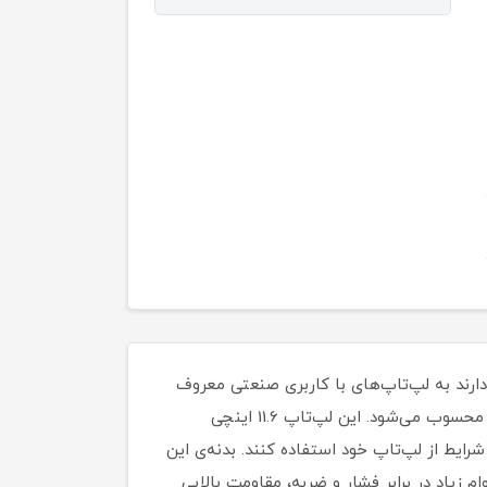
تی که دارند به لپ‌تاپ‌های با کاربری صنعتی معروف
هستند. یکی از محصولات همین خانواده مدل«ThinkPad 11e» است که جزو کوچکترین نمونه‌ها از لحاظ ابعاد در این سری محسوب می‌شود. این لپ‌تاپ 11.6 اینچی
ایط از لپ‌تاپ خود استفاده کنند. بدنه‌ی این
مقاومت و دوام زیاد در برابر فشار و ضربه، مقاومت بالایی