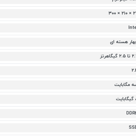
۲۲ × ۲۱۰
Inte
هار هسته ای
 ۲.۵ گیگاهرتز
۲.
ه مگابایت
ایت
DDR
SS