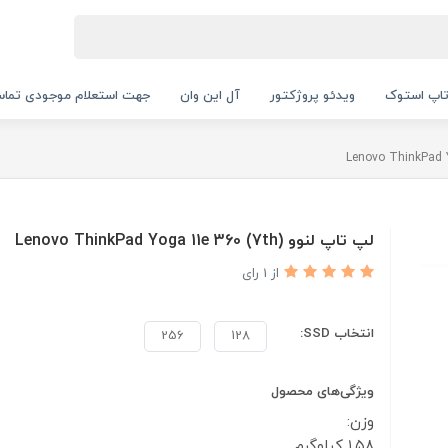
اپ استوک
ویدئو پروژکتور
آل این وان
جهت استعلام موجودی تماس بگیرید.
لپ تاپ لنوو Lenovo ThinkPad Yoga 11e 360 (7th)
از 1 رای
انتخاب SSD:
256
128
ویژگی‌های محصول
وزن:
۱.۵۸ کیلوگرم