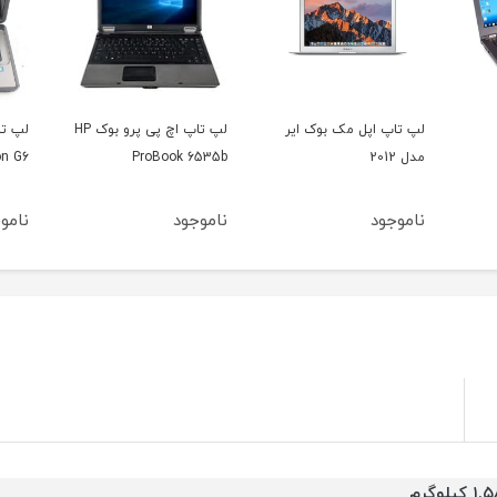
ر
لپ تاپ اچ پی پرو بوک HP
لپ تاپ اچ پی پاویلیون
 R400
HP Pavilion G6
ProBook 6535b
ناموجود
ناموجود
نامو
۱ کیلوگرم