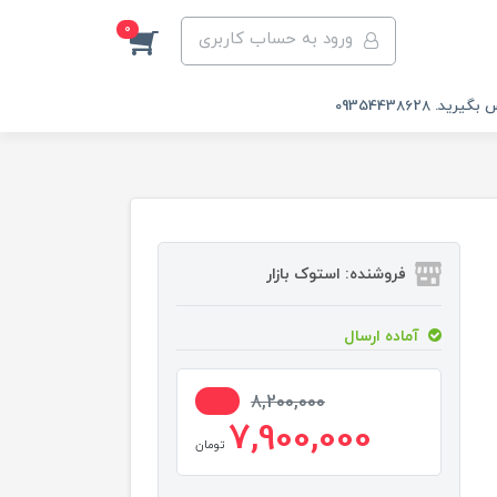
0
ورود به حساب کاربری
 09354438628
فروشنده: استوک بازار
آماده ارسال
4%
8,200,000
7,900,000
تومان