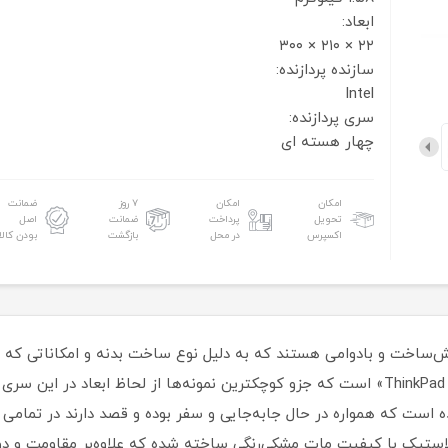
ابعاد:
۲۲ × ۲۱۰ × ۳۰۰
سازنده پردازنده:
Intel
سری پردازنده:
چهار هسته ای
امکان
امکان
۷ روز
ضمانت
تحویل
پرداخت
ضمانت
اصل
اکسپرس
در محل
بازگشت
بودن کالا
T» لنوو محصولات خوش‌ساخت و بادوامی هستند که به دلیل نوع ساخت بدنه و امکانا
ست که همواره در حال جابه‌جایی و سفر بوده و قصد دارند در تمامی شر
نند تمامی محصولات سری ThinkPad از پلاستیک با کیفیت مات مشکی‌رنگی ساخته شده که علاوه‌بر 