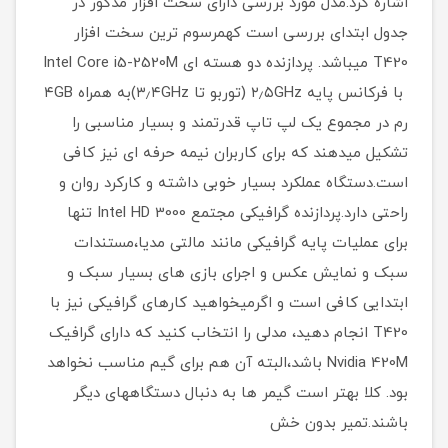
اشاره کرد.مدل مورد بررسی دارای سخت افزار مذکور در
جدول ابتدای بررسی است کهمرسوم ترین سخت افزار
T420 میباشد. پردازنده دو هسته ای Intel Core i5-2520M
با فرکانس پایه ۲٫۵GHz (توربو تا ۳٫۴GHz)به همراه ۴GB
رم در مجموع یک لپ تاپ قدرتمند و بسیار مناسبی را
تشکیل میدهند که برای کاربران نیمه حرفه ای نیز کافی
است.دستگاه عملکرد بسیار خوبی داشته و کارکرد روان و
راحتی دارد.پردازنده گرافیکی مجتمع Intel HD 3000 تنها
برای عملیات پایه گرافیکی مانند مالتی مدیا،مستندات
سبک و نمایش عکس و اجرای بازی های بسیار سبک و
ابتدایی کافی است و اگرمیخواهید کارهای گرافیکی نیز با
T420 انجام دهید، مدلی را انتخاب کنید که دارای گرافیک
Nvidia 420M باشد،البته آن هم برای گیم مناسب نخواهد
بود. کلا بهتر است گیمر ها به دنبال دستگاههای دیگر
باشند.تمیر بدون خش