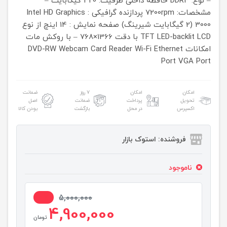
– نوع: DDR3
حافظه داخلی ظرفیت: 320 گیگابایت –
مشخصات: 7200rpm
پردازنده گرافیکی : Intel HD Graphics
3000 (2 گیگابایت شیرینگ)
صفحه نمایش : 14 اینچ از نوع
TFT LED-backlit LCD با دقت 1366×768 – با روکش مات
امکانات DVD-RW Webcam Card Reader Wi-Fi Ethernet
Port VGA Port
امکان
امکان
۷ روز
ضمانت
تحویل
پرداخت
ضمانت
اصل
اکسپرس
در محل
بازگشت
بودن کالا
فروشنده: استوک بازار
ناموجود
2%
5,000,000
4,900,000
تومان