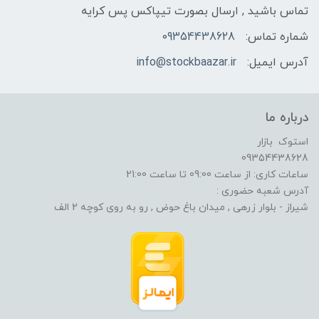
تماس باشید , ارسال بصورت تیپاکس پس کرایه
شماره تماس:
09354438628
آدرس ایمیل:
info@stockbaazar.ir
درباره ما
استوک بازار
09354438628
ساعات کاری: از ساعت 09:00 تا ساعت 21:00
آدرس شعبه حضوری :
شیراز - بلوار زرهی , میدان باغ حوض , رو به روی کوچه 2 الف