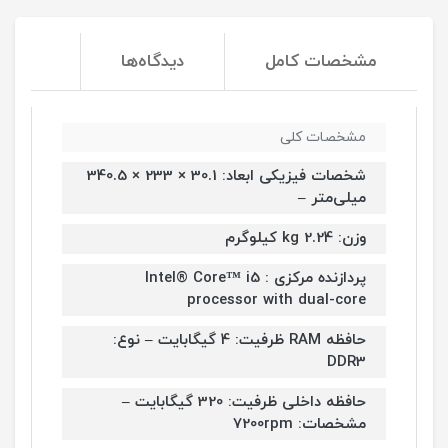
مشخصات کامل
دیدگاه‌ها
مشخصات کلی
شخصات فیزیکی ابعاد: 30.1 × 233 × 340.5
میلی‌متر –
وزن: 2.24 kg کیلوگرم
پردازنده مرکزی : Intel® Core™ i5
processor with dual-core
حافظه RAM ظرفیت: 4 گیگابایت – نوع:
DDR3
حافظه داخلی ظرفیت: 320 گیگابایت –
مشخصات: 7200rpm