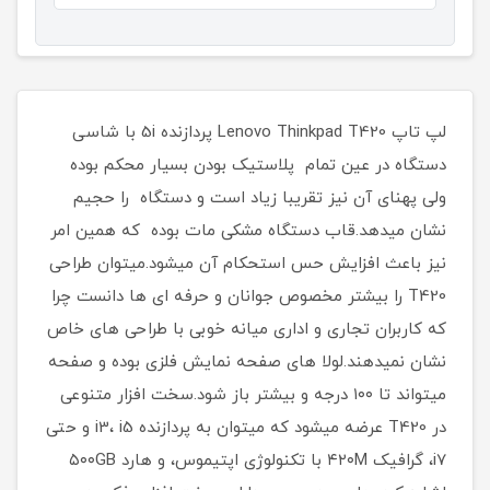
لپ تاپ Lenovo Thinkpad T420 پردازنده 5i با شاسی
دستگاه در عین تمام پلاستیک بودن بسیار محکم بوده
ولی پهنای آن نیز تقریبا زیاد است و دستگاه را حجیم
نشان میدهد.قاب دستگاه مشکی مات بوده که همین امر
نیز باعث افزایش حس استحکام آن میشود.میتوان طراحی
T420 را بیشتر مخصوص جوانان و حرفه ای ها دانست چرا
که کاربران تجاری و اداری میانه خوبی با طراحی های خاص
نشان نمیدهند.لولا های صفحه نمایش فلزی بوده و صفحه
میتواند تا ۱۰۰ درجه و بیشتر باز شود.سخت افزار متنوعی
در T420 عرضه میشود که میتوان به پردازنده i3، i5 و حتی
i7، گرافیک ۴۲۰M با تکنولوژی اپتیموس، و هارد ۵۰۰GB