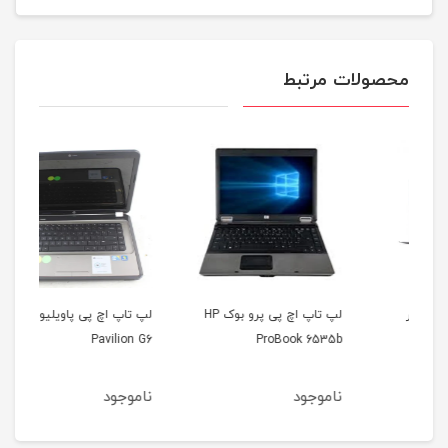
محصولات مرتبط
لپ تاپ اچ پی پرو بوک HP
لپ تاپ اچ پی پاویلیون HP
400
Pavilion G6
ProBook 6535b
ناموجود
ناموجود
نا