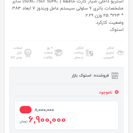
استریو داخلی
شیار کارت حافظه ( SDXC /SD/ SDHC)
سایر
مشخصات
باتری 6 سلولی
سیستم
عامل ویندوز 7
ابعاد
383
* 264* 25
وزن
2.29
وضعیت کارکرد:
استوک
امکان
امکان
۷ روز
ضمانت
تحویل
پرداخت
ضمانت
اصل
اکسپرس
در محل
بازگشت
بودن کالا
فروشنده: استوک بازار
ناموجود
14%
8,000,000
6,900,000
تومان