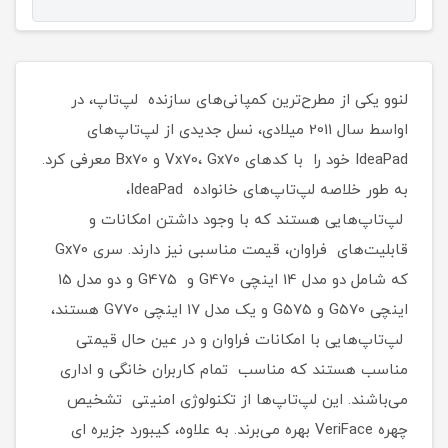
لنوو یکی از مطرح‌ترین کمپانی‌های سازنده لپ‌تاپ، در
اواسط سال 2011 میلادی، نسل جدیدی از لپ‌تاپ‌های
IdeaPad خود را با کدهای Vx70، Gx70 و Bx70 معرفی کرد.
به طور خلاصه لپ‌تاپ‌های خانواده IdeaPad،
لپ‌تاپ‌هایی هستند که با وجود داشتن امکانات و
قابلیت‌های فراوان، قیمت مناسبی نیز دارند. سری Gx70
که شامل دو مدل 14 اینچی G470 و G475 و دو مدل 15
اینچی G570 و G575 و یک مدل 17 اینچی G770 هستند،
لپ‌تاپ‌هایی با امکانات فراوان و در عین حال قیمتی
مناسب هستند که مناسب تمام کاربران خانگی و اداری
می‌باشند. این لپ‌تاپ‌ها از تکنولوژی امنیتی تشخیص
چهره VeriFace بهره می‌برند. به علاوه، کیبورد جزیره ای