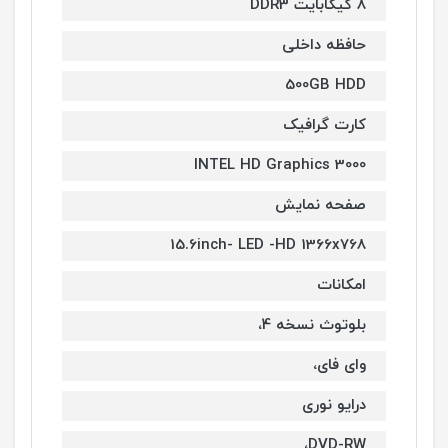
8 گیگابایت DDR3
حافظه داخلی
500GB HDD
کارت گرافیک
INTEL HD Graphics 3000
صفحه نمایش
15.6inch- LED -HD 1366x768
امکانات
بلوتوث نسخه 4،
وای فای،
درایو نوری
DVD-RW،