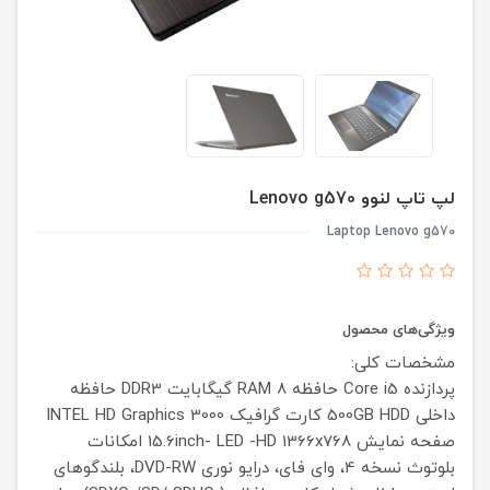
لپ تاپ لنوو Lenovo g570
Laptop Lenovo g570
ویژگی‌های محصول
مشخصات کلی:
پردازنده
Core i5
حافظه RAM
8 گیگابایت DDR3
حافظه
داخلی
500GB HDD
کارت گرافیک
INTEL HD Graphics 3000
صفحه نمایش
15.6inch- LED -HD 1366x768
امکانات
بلوتوث نسخه 4،
وای فای،
درایو نوری
DVD-RW،
بلندگوهای