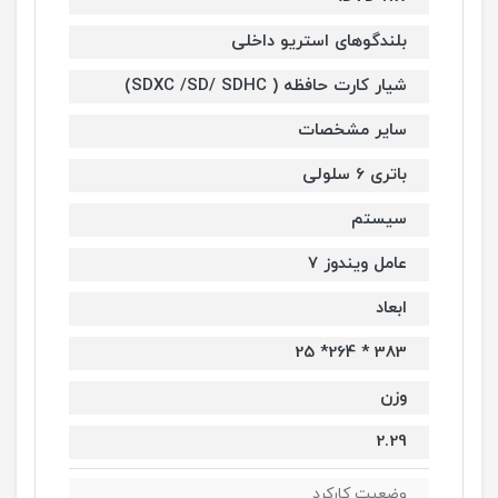
بلندگوهای استریو داخلی
شیار کارت حافظه ( SDXC /SD/ SDHC)
سایر مشخصات
باتری 6 سلولی
سیستم
عامل ویندوز 7
ابعاد
383 * 264* 25
وزن
2.29
وضعیت کارکرد