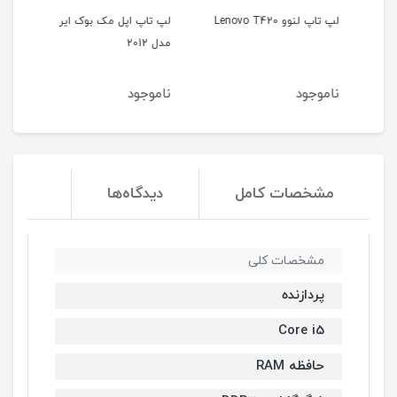
لپ تاپ لنوو Lenovo T420
لپ تاپ اپل مک بوک ایر
مدل 2012
35b
ناموجود
ناموجود
نا
مشخصات کامل
دیدگاه‌ها
مشخصات کلی
پردازنده
Core i5
حافظه RAM