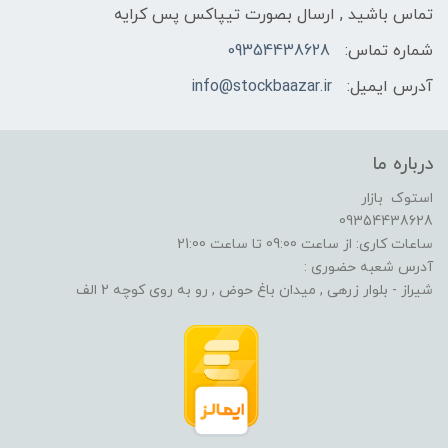
تماس باشید , ارسال بصورت تیپاکس پس کرایه
شماره تماس:
09354438628
آدرس ایمیل:
info@stockbaazar.ir
درباره ما
استوک بازار
09354438628
ساعات کاری: از ساعت 09:00 تا ساعت 21:00
آدرس شعبه حضوری :
شیراز - بلوار زرهی , میدان باغ حوض , رو به روی کوچه 2 الف