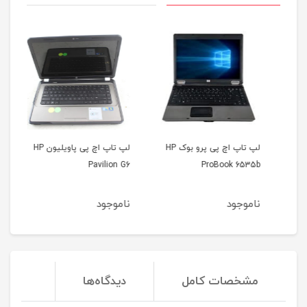
لپ تاپ اچ پی پرو بوک HP
لپ تاپ اچ پی پاویلیون HP
400
Pavilion G6
ProBook 6535b
ناموجود
ناموجود
نا
مشخصات کامل
دیدگاه‌ها