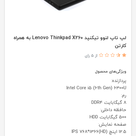
لپ تاپ لنوو تیکنپد Lenovo Thinkpad X260 به همراه
کارتن
از 5 رای
ویژگی‌های محصول
پردازنده:
Intel Core i5 (6th Gen) 6300U
رم:
8 گیگابایت DDR4
حافظه داخلی:
500 گیگابایت HDD
صفحه نمایش:
12.5 اینچ
768*1366(HD)
IPS