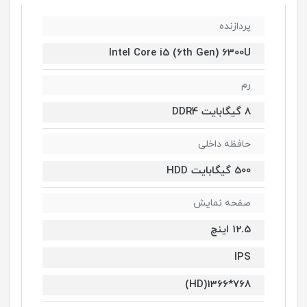
پردازنده
Intel Core i5 (6th Gen) 6300U
رم
8 گیگابایت DDR4
حافظه داخلی
500 گیگابایت HDD
صفحه نمایش
12.5 اینچ
IPS
768*1366(HD)