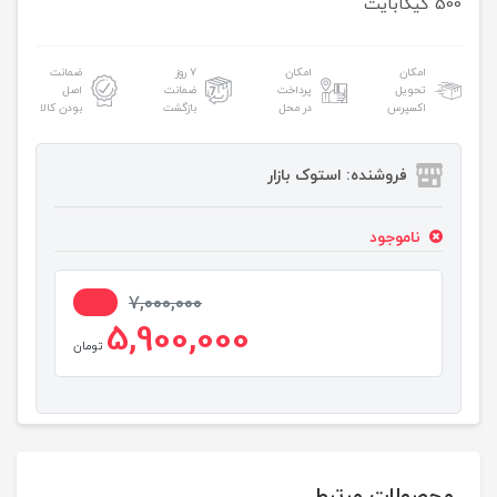
500 گیگابایت
امکان
امکان
۷ روز
ضمانت
تحویل
پرداخت
ضمانت
اصل
اکسپرس
در محل
بازگشت
بودن کالا
فروشنده: استوک بازار
ناموجود
16%
7,000,000
5,900,000
تومان
محصولات مرتبط