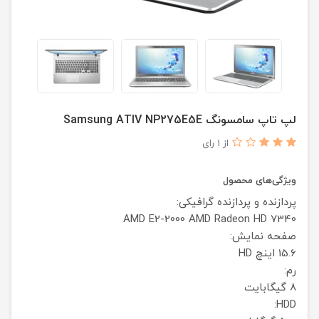
لپ تاپ سامسونگ Samsung ATIV NP275E5E
از 1 رای
ویژگی‌های محصول
پردازنده و پردازنده گرافیکی:
AMD E2-2000
AMD Radeon HD 7340
صفحه نمایش:
15.6 اینچ HD
رم:
8 گیگابایت
HDD: