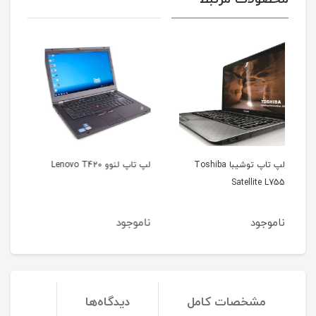
Tosh
لپ تاپ لنوو Lenovo T420
لپ تاپ اپل مک بوک ایر
مدل 2012
ناموجود
ناموجود
مشخصات کامل
دیدگاه‌ها