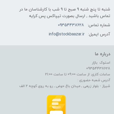
شنبه تا پنج شنبه 9 صبح تا 9 شب با کارشناسان ما در
تماس باشید , ارسال بصورت تیپاکس پس کرایه
شماره تماس:
09354438628
آدرس ایمیل:
info@stockbaazar.ir
درباره ما
استوک بازار
09354438628
ساعات کاری: از ساعت 09:00 تا ساعت 21:00
آدرس شعبه حضوری :
شیراز - بلوار زرهی , میدان باغ حوض , رو به روی کوچه 2 الف