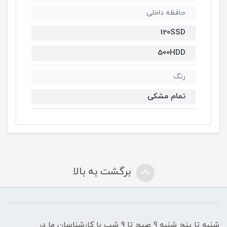
حافظه داخلی
120SSD
500HDD
رنگ
تمام مشکی
برگشت به بالا
شنبه تا پنج شنبه 9 صبح تا 9 شب با کارشناسان ما در