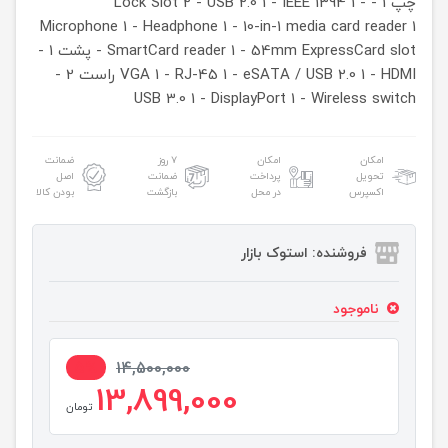
چپ
1 - Lock Slot
1 -
1 - IEEE 1394
2 - USB 2.0
Microphone
1 - Headphone
1 - 10-in-1 media card reader
1
1 - 54mm ExpressCard slot
- SmartCard reader
پشت
1 -
1 - HDMI
1 - eSATA / USB 2.0
1 - RJ-45
VGA
راست
2 -
USB 3.0
1 - DisplayPort
1 - Wireless switch
امکان
امکان
۷ روز
ضمانت
تحویل
پرداخت
ضمانت
اصل
اکسپرس
در محل
بازگشت
بودن کالا
فروشنده: استوک بازار
ناموجود
5%
14,500,000
13,899,000
تومان