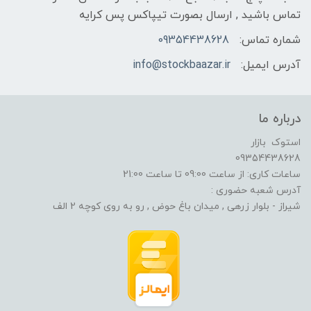
تماس باشید , ارسال بصورت تیپاکس پس کرایه
شماره تماس:
09354438628
آدرس ایمیل:
info@stockbaazar.ir
درباره ما
استوک بازار
09354438628
ساعات کاری: از ساعت 09:00 تا ساعت 21:00
آدرس شعبه حضوری :
شیراز - بلوار زرهی , میدان باغ حوض , رو به روی کوچه 2 الف