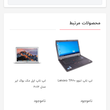
محصولات مرتبط
لپ تاپ لنوو Lenovo T420
لپ تاپ اپل مک بوک ایر
مدل 2012
35b
ناموجود
ناموجود
نا