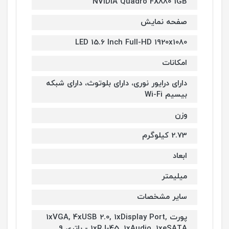
NVIDIA Quadro FX880 1GB
صفحه نمایش
LED 15.6 Inch Full-HD 1920x1080
امکانات
دارای درایور نوری، دارای بلوتوث، دارای شبکه
بیسیم Wi-Fi
وزن
2.73 کیلوگرم
ابعاد
میلیمتر
سایر مشخصات
پورت 1xVGA, 4xUSB 2.0, 1xDisplay Port,
1xRJ-45, 1xAudio, 1xeSATA - باتری 9