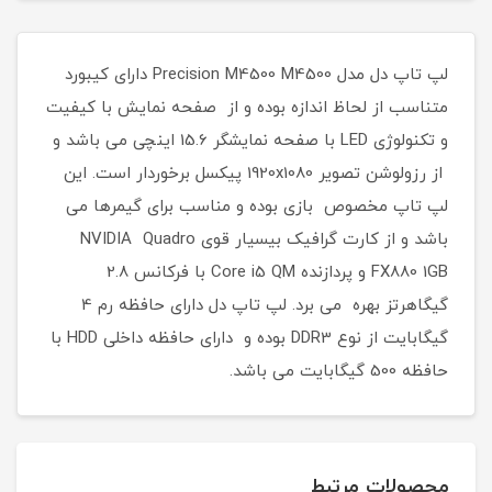
لپ تاپ دل مدل Precision M4500 M4500 دارای کیبورد
متناسب از لحاظ اندازه بوده و از صفحه نمایش با کیفیت
و تكنولوژی LED با صفحه نمايشگر 15.6 اينچی می باشد و
از رزولوشن تصویر 1920x1080 پیکسل برخوردار است. این
لپ تاپ مخصوص بازی بوده و مناسب برای گیمرها می
باشد و از کارت گرافیک بیسیار قوی NVIDIA Quadro
FX880 1GB و پردازنده Core i5 QM با فرکانس 2.8
گیگاهرتز بهره می برد. لپ تاپ دل دارای حافظه رم 4
گیگابایت از نوع DDR3 بوده و دارای حافظه داخلی HDD با
حافظه 500 گیگابایت می باشد.
محصولات مرتبط