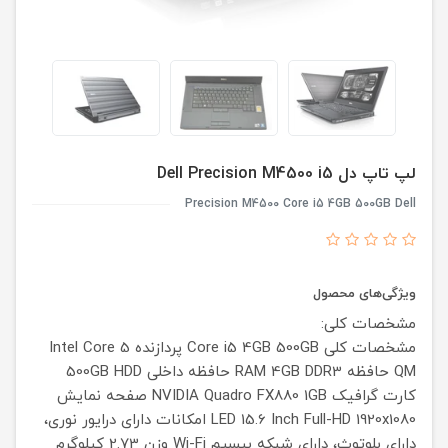
لپ تاپ دل Dell Precision M4500 i5
Precision M4500 Core i5 4GB 500GB Dell
ویژگی‌های محصول
مشخصات کلی:
مشخصات کلی
Core i5 4GB 500GB
پردازنده
Intel Core 5
QM
حافظه RAM
4GB DDR3
حافظه داخلی
500GB HDD
کارت گرافیک
NVIDIA Quadro FX880 1GB
صفحه نمایش
LED 15.6 Inch Full-HD 1920x1080
امکانات
دارای درایور نوری،
دارای بلوتوث، دارای شبکه بیسیم Wi-Fi
وزن
2.73 کیلوگرم