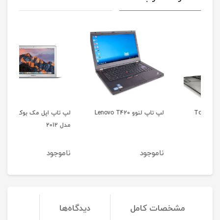
لپ تاپ لنوو Lenovo T420
لپ تاپ اپل مک بوک ایر
مدل 2012
35b
ناموجود
ناموجود
نا
مشخصات کامل
دیدگاه‌ها