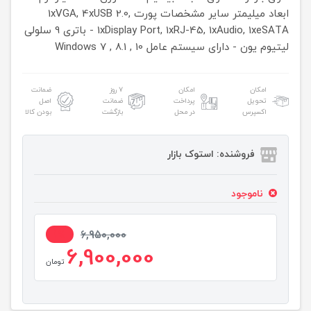
ابعاد
میلیمتر
سایر مشخصات
پورت 1xVGA, 4xUSB 2.0,
1xDisplay Port, 1xRJ-45, 1xAudio, 1xeSATA - باتری 9 سلولی
لیتیوم یون - دارای سیستم عامل Windows 7 , 8.1 , 10
امکان
امکان
۷ روز
ضمانت
تحویل
پرداخت
ضمانت
اصل
اکسپرس
در محل
بازگشت
بودن کالا
فروشنده: استوک بازار
ناموجود
1%
6,950,000
6,900,000
تومان