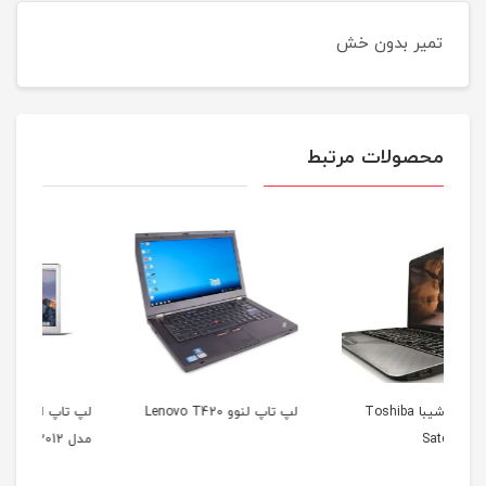
تمیر بدون خش
محصولات مرتبط
 Toshiba
لپ تاپ لنوو Lenovo T420
لپ تاپ اپل مک بوک ایر
مدل 2012