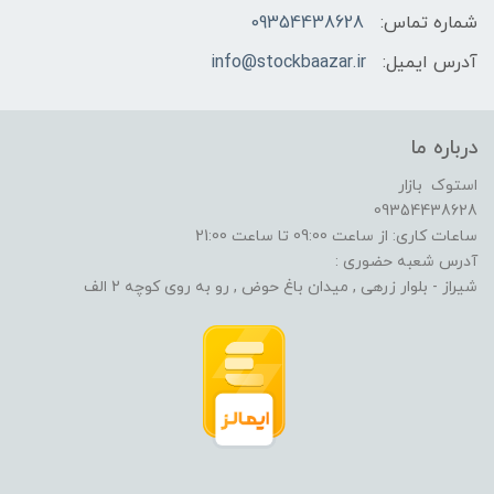
شماره تماس:
09354438628
آدرس ایمیل:
info@stockbaazar.ir
درباره ما
استوک بازار
09354438628
ساعات کاری: از ساعت 09:00 تا ساعت 21:00
آدرس شعبه حضوری :
شیراز - بلوار زرهی , میدان باغ حوض , رو به روی کوچه 2 الف