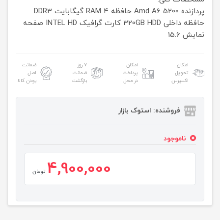
پردازنده
Amd A6 5200
حافظه RAM
4 گیگابایت DDR3
حافظه داخلی
320GB HDD
کارت گرافیک
INTEL HD
صفحه
نمایش
15.6
امکان
امکان
۷ روز
ضمانت
تحویل
پرداخت
ضمانت
اصل
اکسپرس
در محل
بازگشت
بودن کالا
فروشنده: استوک بازار
ناموجود
4,900,000
تومان