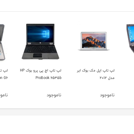
یر
لپ تاپ اچ پی پرو بوک HP
لپ تاپ اچ پی پاویلیون
R400
HP Pavilion G6
ProBook 6535b
ناموجود
ناموجود
نام