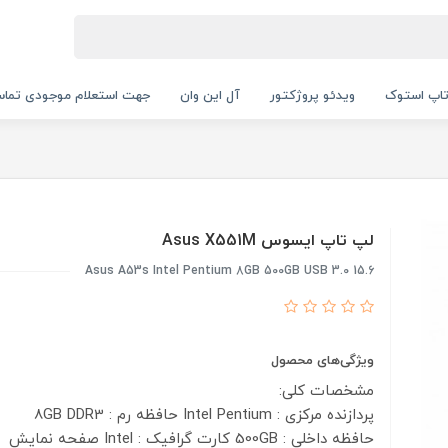
اپ استوک
ویدئو پروژکتور
آل این وان
جهت استعلام موجودی تماس بگیرید.
لپ تاپ ایسوس Asus X551M
Asus A53s Intel Pentium 8GB 500GB USB 3.0 15.6
ویژگی‌های محصول
مشخصات کلی:
پردازنده مرکزی : Intel Pentium
حافظه رم : 8GB DDR3
حافظه داخلی : 500GB
کارت گرافیک : Intel
صفحه نمایش