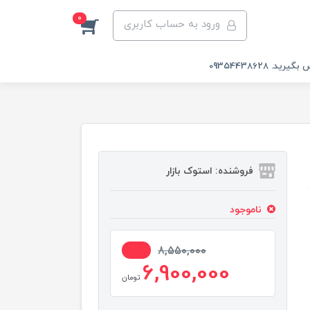
0
ورود به حساب کاربری
 09354438628
فروشنده: استوک بازار
ناموجود
20%
8,550,000
6,900,000
تومان