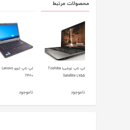
محصولات مرتبط
لپ تاپ توشیبا Toshiba
لپ تاپ لنوو Lenovo
لپ تاپ اپل مک بوک ا
Satellite 
T420
مدل 2012
وجود
ناموجود
ناموجود