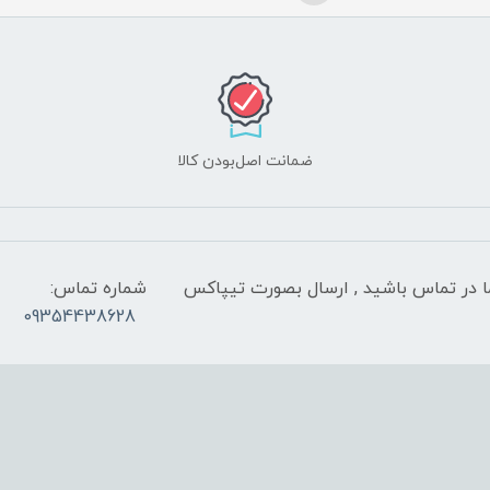
ضمانت اصل‌بودن کالا
 شب با کارشناسان ما در تماس باشید , ارسال بصورت تیپاکس
شماره تماس:
09354438628