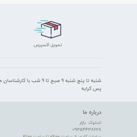
تحویل اکسپرس
شنبه تا پنج شنبه 9 صبح تا 9
پس کرایه
درباره ما
استوک بازار
09354438628
ساعات کاری: از ساعت 09:00 تا ساعت 21:00