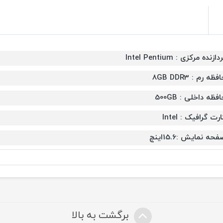
دازنده مرکزی : Intel Pentium
فظه رم : 8GB DDR3
فظه داخلی : 500GB
رت گرافیک : Intel
حه نمایش :15.6اینچ
برگشت به بالا