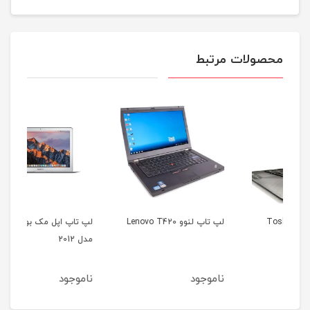
محصولات مرتبط
لپ تاپ لنوو Lenovo T420
لپ تاپ اپل مک بوک ایر
مدل 2012
35b
ناموجود
ناموجود
نا