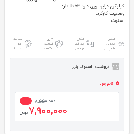
کیلوگرم
درایو نوری
دارد
Usb3
دارد
وضعیت کارکرد:
استوک
امکان
امکان
۷ روز
ضمانت
تحویل
پرداخت
ضمانت
اصل
اکسپرس
در محل
بازگشت
بودن کالا
فروشنده: استوک بازار
ناموجود
8%
8,550,000
7,900,000
تومان