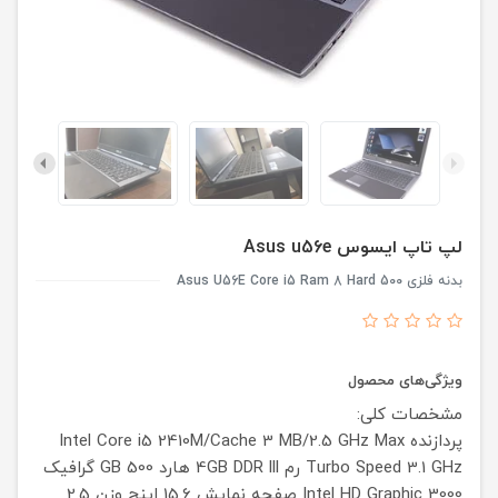
لپ تاپ ایسوس Asus u56e
بدنه فلزی Asus U56E Core i5 Ram 8 Hard 500
ویژگی‌های محصول
مشخصات کلی:
پردازنده
Intel Core i5 2410M/Cache 3 MB/2.5 GHz Max
Turbo Speed 3.1 GHz
رم
4GB DDR lll
هارد
500 GB
گرافیک
Intel HD Graphic 3000
صفحه نمایش
15.6 اینچ
وزن
2.5