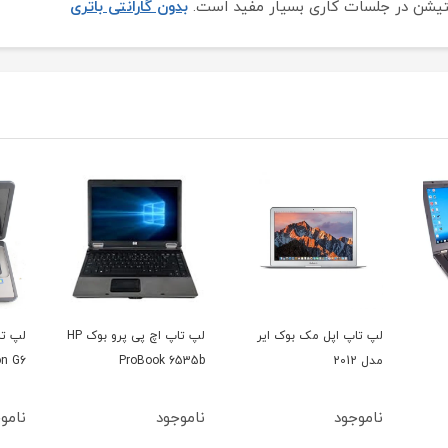
نتیشن در جلسات کاری بسیار مفید است.
بدون گارانتی باتری
مک بوک ایر
لپ تاپ اچ پی پرو بوک HP
لپ تاپ اچ پی پاویلیون
HP Pavilion G6
ProBook 6535b
ناموجود
ناموجود