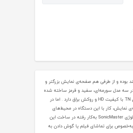
بلیت حمل آسان و قیمت مناسب پایبند بوده و از طرفی هم صفحه‌ی نمایش بزرگتر و
 در سه مدل سورمه‌ای، سفید و قرمز ساخته شده
که در کنار مقاومت و دوام خوب، باعث کم شدن وزن دستگاه هم شده است. صفحه‌ی نمایش 14 اینچی این محصول پنل TN با کیفیت HD و روکش براق دارد . اما در
بودن صفحه‌ی نمایش، کار با این دستگاه در محیط‌های
داخلی پرنور یا محیط‌های خارجی با تابش مستقیم نور خورشید را کمی سخت می‌کند. دو بلندگوی استریوی مجهز به تکنولوژی SonicMaster به‌کار رفته در ساخت این
 به‌خصوص برای تماشای فیلم یا گوش دادن به