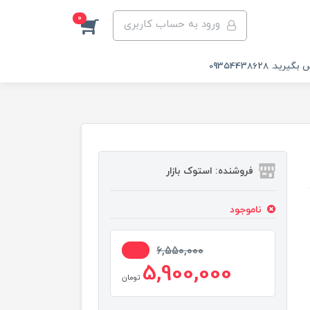
0
ورود به حساب کاربری
 09354438628
فروشنده: استوک بازار
ناموجود
10%
6,550,000
5,900,000
تومان