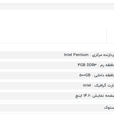
دازنده مرکزی : Intel Pentium
فظه رم : 4GB DDR3
فظه داخلی : 500GB
رت گرافیک : intel
حه نمایش :14.6 اینچ
ستوک