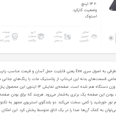
:14.6 اینچ
وضعیت کارکرد:
استوک
امکان
امکان
۷ روز
ضمانت
تحویل
پرداخت
ضمانت
اصل
اکسپرس
در محل
بازگشت
بودن کالا
مدل 14 اینچی این دستگاه که E402 نام دارد، از طرفی به اصول سری Eee یعنی قا
د. تمامی قسمت‌های بدنه این لپ‌تاپ از پلاستیک مات با رنگ‌های جذابی
ی قبلی سری Eee ایسوس، بزرگ بودن این صفحه یک برتری به‌شمار می‌رود. هرچند که براق 
می‌توان به کمک آن‌ها صدا را در یک اتاق متوسط پخش کرد. این امکان