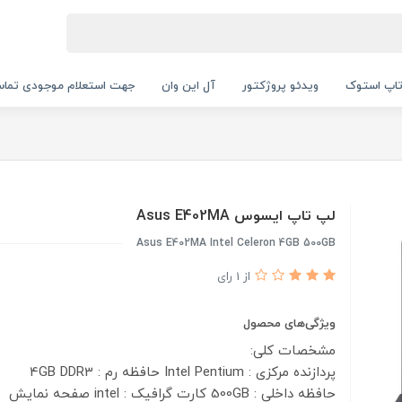
اپ استوک
ویدئو پروژکتور
آل این وان
جهت استعلام موجودی تماس بگیرید.
لپ تاپ ایسوس Asus E402MA
Asus E402MA Intel Celeron 4GB 500GB
از 1 رای
ویژگی‌های محصول
مشخصات کلی:
پردازنده مرکزی : Intel Pentium
حافظه رم : 4GB DDR3
حافظه داخلی : 500GB
کارت گرافیک : intel
صفحه نمایش