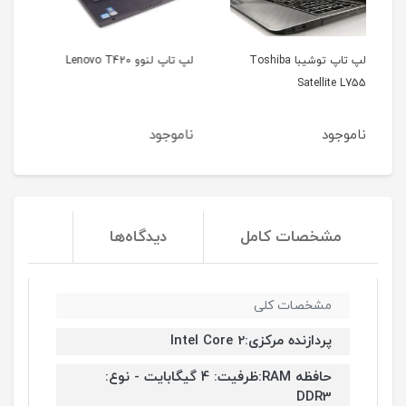
Tos
لپ تاپ لنوو Lenovo T420
لپ تاپ اپل مک بوک ایر
مدل 2012
ناموجود
ناموجود
مشخصات کامل
دیدگاه‌ها
مشخصات کلی
پردازنده مرکزی:Intel Core 2
حافظه RAM:ظرفیت: 4 گیگابایت - نوع:
DDR3