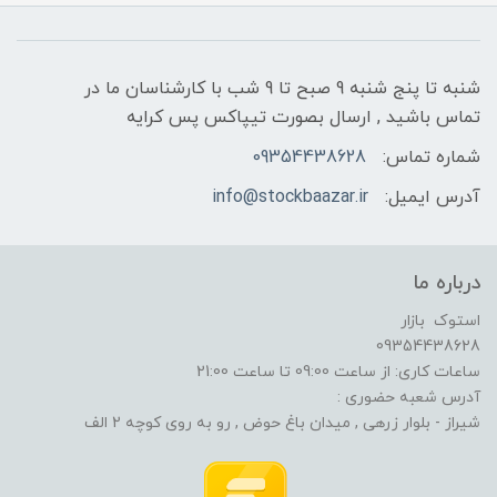
شنبه تا پنج شنبه 9 صبح تا 9 شب با کارشناسان ما در
تماس باشید , ارسال بصورت تیپاکس پس کرایه
شماره تماس:
09354438628
آدرس ایمیل:
info@stockbaazar.ir
درباره ما
استوک بازار
09354438628
ساعات کاری: از ساعت 09:00 تا ساعت 21:00
آدرس شعبه حضوری :
شیراز - بلوار زرهی , میدان باغ حوض , رو به روی کوچه 2 الف