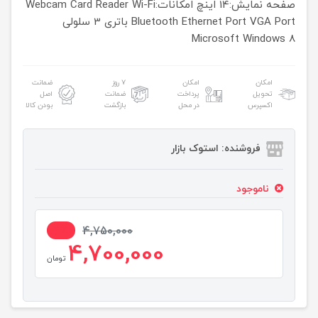
صفحه نمایش:14 اینچ
امکانات:Webcam Card Reader Wi-Fi
Bluetooth Ethernet Port VGA Port
باتری 3 سلولی
Microsoft Windows 8
امکان
امکان
۷ روز
ضمانت
تحویل
پرداخت
ضمانت
اصل
اکسپرس
در محل
بازگشت
بودن کالا
فروشنده: استوک بازار
ناموجود
2%
4,750,000
4,700,000
تومان