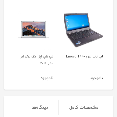
لپ تاپ لنوو Lenovo T420
لپ تاپ اپل مک بوک ایر
مدل 2012
6535b
ناموجود
ناموجود
ناموج
مشخصات کامل
دیدگاه‌ها