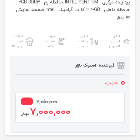
پردازنده مرکزی : INTEL PENTIUM
حافظه رم : 2GB DDR3
حافظه داخلی : 320GB
کارت گرافیک : intel
صفحه نمایش
:10اینچ
امکان
امکان
۷ روز
ضمانت
تحویل
پرداخت
ضمانت
اصل
اکسپرس
در محل
بازگشت
بودن کالا
فروشنده: استوک بازار
ناموجود
1%
7,050,000
7,000,000
تومان