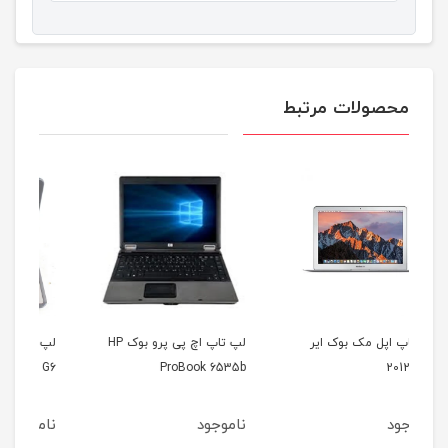
محصولات مرتبط
لپ تاپ اچ پی پرو بوک HP
لپ تاپ اچ پی پاویلیون HP
0
Pavilion G6
ProBook 6535b
ناموجود
ناموجود
ن