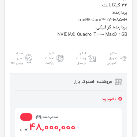
32 گیگابایت
پردازنده:
Intel® Core™ i7-10850H
پردازنده گرافیکی:
NVIDIA® Quadro T1000 MaxQ 4GB
امکان
امکان
۷ روز
ضمانت
تحویل
پرداخت
ضمانت
اصل
اکسپرس
در محل
بازگشت
بودن کالا
فروشنده: استوک بازار
ناموجود
3%
49,000,000
48,000,000
تومان