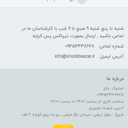
شنبه تا پنج شنبه 9 صبح تا 9 شب با کارشناسان ما در
تماس باشید , ارسال بصورت تیپاکس پس کرایه
شماره تماس:
09354438628
آدرس ایمیل:
info@stockbaazar.ir
درباره ما
استوک بازار
09354438628
ساعات کاری: از ساعت 09:00 تا ساعت 21:00
آدرس شعبه حضوری :
شیراز - بلوار زرهی , میدان باغ حوض , رو به روی کوچه 2 الف