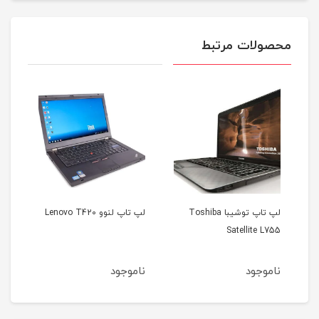
محصولات مرتبط
 Toshiba
لپ تاپ لنوو Lenovo T420
لپ تاپ اپل مک بوک ایر
مدل 2012
ناموجود
ناموجود