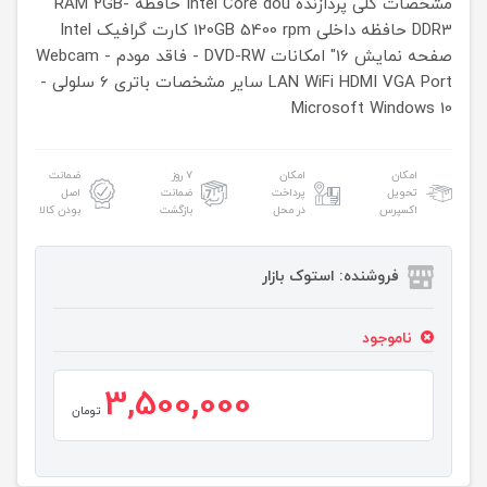
مشخصات کلی
پردازنده
Intel Core dou
حافظه RAM
2GB-
DDR3
حافظه داخلی
120GB 5400 rpm
کارت گرافیک
Intel
صفحه نمایش
16"
امکانات
DVD-RW - فاقد مودم - Webcam
LAN WiFi HDMI VGA Port
سایر مشخصات
باتری 6 سلولی -
Microsoft Windows 10
امکان
امکان
۷ روز
ضمانت
تحویل
پرداخت
ضمانت
اصل
اکسپرس
در محل
بازگشت
بودن کالا
فروشنده: استوک بازار
ناموجود
3,500,000
تومان