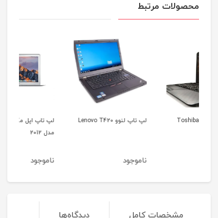
محصولات مرتبط
لپ تاپ لنوو Lenovo T420
لپ تاپ اپل مک بوک ایر
مدل 2012
5b
ناموجود
ناموجود
نا
مشخصات کامل
دیدگاه‌ها