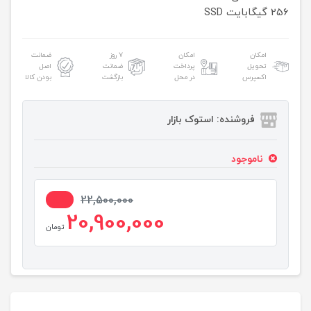
256 گیگابایت SSD
امکان
امکان
۷ روز
ضمانت
تحویل
پرداخت
ضمانت
اصل
اکسپرس
در محل
بازگشت
بودن کالا
فروشنده: استوک بازار
ناموجود
8%
22,500,000
20,900,000
تومان