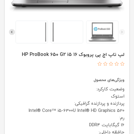
لپ تاپ اچ پی پروبوک HP ProBook 650 G2 i5 16
ویژگی‌های محصول
وضعیت کارکرد:
استوک
پردازنده و پردازنده گرافیکی:
Intel® Core™ i5-6300U
Intel® HD Graphics 520
رم:
16 گیگابایت DDR4
حافظه داخلی: