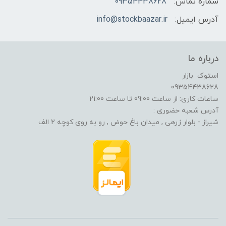
شماره تماس:
09354438628
آدرس ایمیل:
info@stockbaazar.ir
درباره ما
استوک بازار
09354438628
ساعات کاری: از ساعت 09:00 تا ساعت 21:00
آدرس شعبه حضوری :
شیراز - بلوار زرهی , میدان باغ حوض , رو به روی کوچه 2 الف