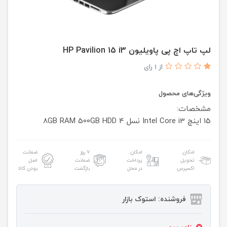
لپ تاپ اچ پی پاویلیون HP Pavilion 15 i3
از 1 رای
ویژگی‌های محصول
مشخصات:
15 اینچ
Intel Core i3 نسل 4
500GB HDD
8GB RAM
امکان
امکان
۷ روز
ضمانت
تحویل
پرداخت
ضمانت
اصل
اکسپرس
در محل
بازگشت
بودن کالا
فروشنده: استوک بازار