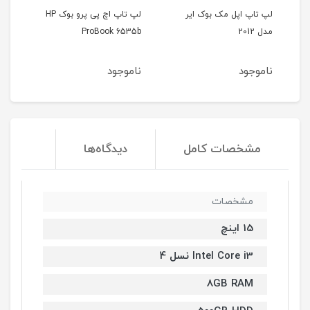
لپ تاپ اپل مک بوک ایر
لپ تاپ اچ پی پرو بوک HP
مدل 2012
ProBook 6535b
ion G6
ناموجود
ناموجود
ناموج
مشخصات کامل
دیدگاه‌ها
مشخصات
15 اینچ
Intel Core i3 نسل 4
8GB RAM