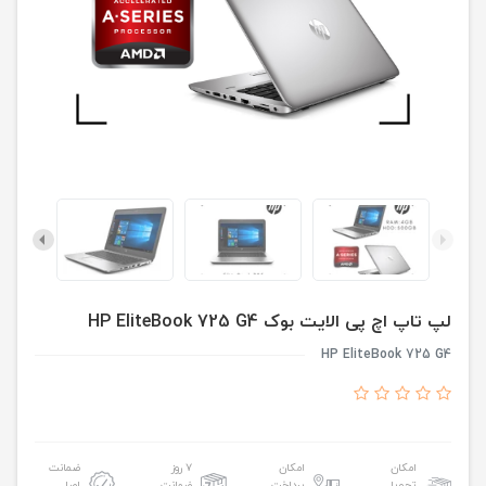
لپ تاپ اچ پی الایت بوک HP EliteBook 725 G4
HP EliteBook 725 G4
امکان
امکان
۷ روز
ضمانت
تحویل
پرداخت
ضمانت
اصل