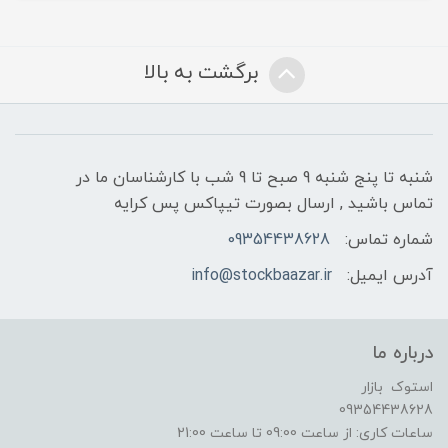
برگشت به بالا
شنبه تا پنج شنبه 9 صبح تا 9 شب با کارشناسان ما در
تماس باشید , ارسال بصورت تیپاکس پس کرایه
شماره تماس:
09354438628
آدرس ایمیل:
info@stockbaazar.ir
درباره ما
استوک بازار
09354438628
ساعات کاری: از ساعت 09:00 تا ساعت 21:00