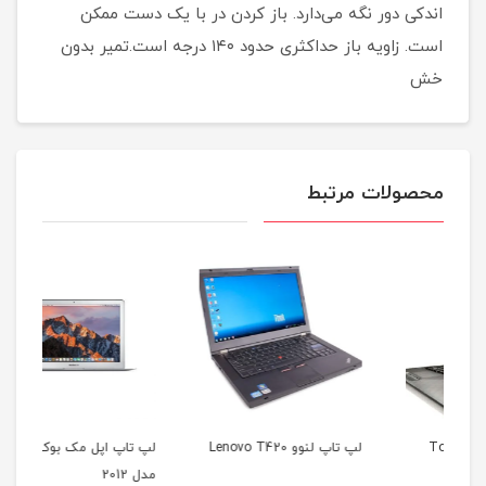
اندکی دور نگه می‌دارد. باز کردن در با یک دست ممکن
است. زاویه باز حداکثری حدود ۱۴۰ درجه است.تمیر بدون
خش
محصولات مرتبط
لپ تاپ لنوو Lenovo T420
لپ تاپ اپل مک بوک ایر
مدل 2012
35b