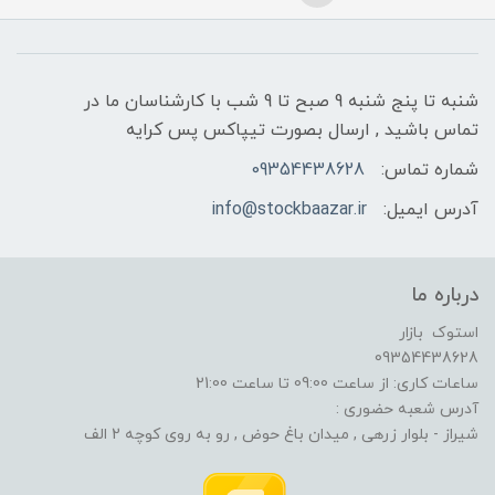
شنبه تا پنج شنبه 9 صبح تا 9 شب با کارشناسان ما در
تماس باشید , ارسال بصورت تیپاکس پس کرایه
شماره تماس:
09354438628
آدرس ایمیل:
info@stockbaazar.ir
درباره ما
استوک بازار
09354438628
ساعات کاری: از ساعت 09:00 تا ساعت 21:00
آدرس شعبه حضوری :
شیراز - بلوار زرهی , میدان باغ حوض , رو به روی کوچه 2 الف