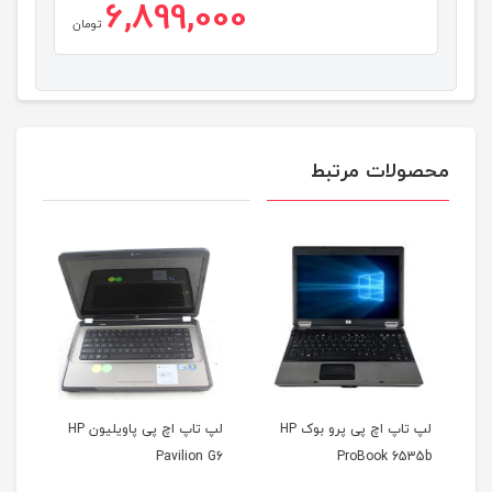
6,899,000
تومان
محصولات مرتبط
لپ تاپ اچ پی پرو بوک HP
لپ تاپ اچ پی پاویلیون HP
400
Pavilion G6
ProBook 6535b