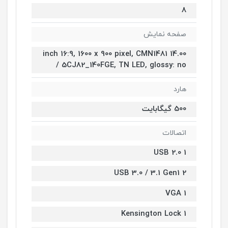
8
صفحه نمایش
14.00 inch 16:9, 1600 x 900 pixel, CMN1481
/ 5CJ82_140FGE, TN LED, glossy: no
هارد
500 گیگابایت
اتصالات
1 USB 2.0
2 USB 3.0 / 3.1 Gen1
1 VGA
1 Kensington Lock