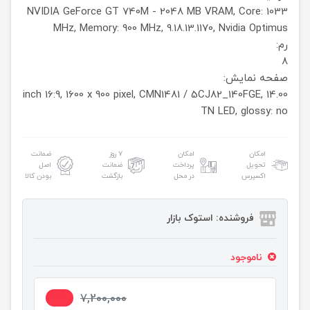
NVIDIA GeForce GT 740M - 2048 MB VRAM, Core: 1033
MHz, Memory: 900 MHz, 9.18.13.1170, Nvidia Optimus
رم:
8
صفحه نمایش:
14.00 inch 16:9, 1600 x 900 pixel, CMN1481 / 5CJ82_140FGE,
TN LED, glossy: no
امکان
امکان
۷ روز
ضمانت
تحویل
پرداخت
ضمانت
اصل
اکسپرس
در محل
بازگشت
بودن کالا
فروشنده: استوک بازار
ناموجود
5%
7,200,000