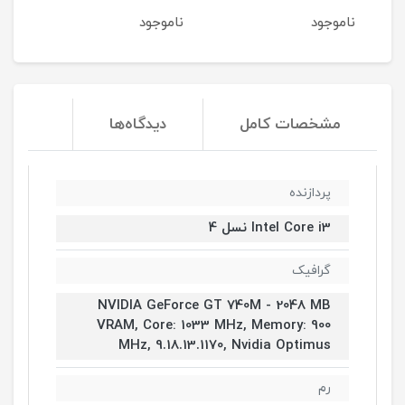
ناموجود
ناموجود
نا
مشخصات کامل
دیدگاه‌ها
پردازنده
Intel Core i3 نسل 4
گرافیک
NVIDIA GeForce GT 740M - 2048 MB
VRAM, Core: 1033 MHz, Memory: 900
MHz, 9.18.13.1170, Nvidia Optimus
رم