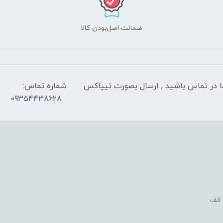
ضمانت اصل‌بودن کالا
 شب با کارشناسان ما در تماس باشید , ارسال بصورت تیپاکس
شماره تماس:
09354438628