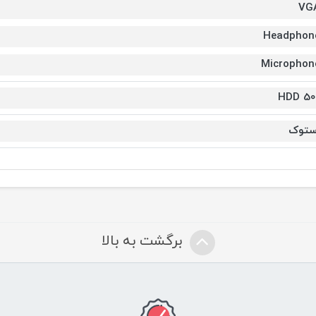
VG
Headphon
Microphon
500 H
ستوک
برگشت به بالا