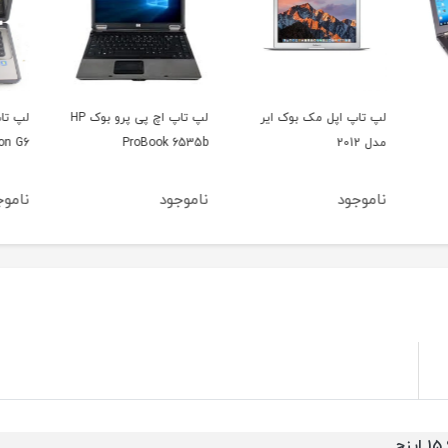
ر
لپ تاپ اچ پی پرو بوک HP
لپ تاپ اچ پی پاویلیون
 R400
HP Pavilion G6
ProBook 6535b
ناموجود
ناموجود
نامو
15 اینچ