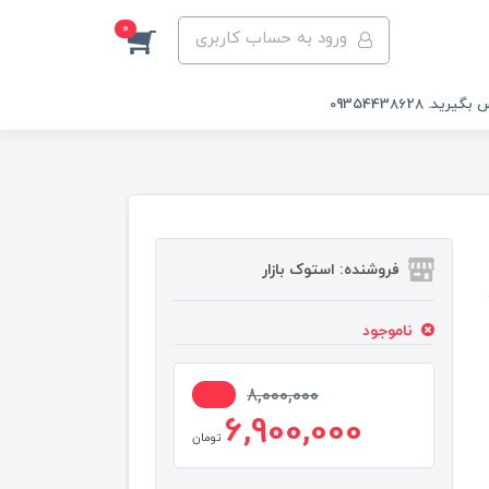
0
ورود به حساب کاربری
 09354438628
فروشنده: استوک بازار
ناموجود
14%
8,000,000
6,900,000
تومان