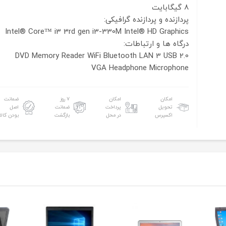
8 گیگابایت
پردازنده و پردازنده گرافیکی:
Intel® Core™ i3 3rd gen i3-330M
Intel® HD Graphics
درگاه ها و ارتباطات:
DVD
Memory Reader
WiFi
Bluetooth
LAN
3 USB 2.0
VGA
Headphone
Microphone
امکان
امکان
۷ روز
ضمانت
تحویل
پرداخت
ضمانت
اصل
اکسپرس
در محل
بازگشت
بودن کالا