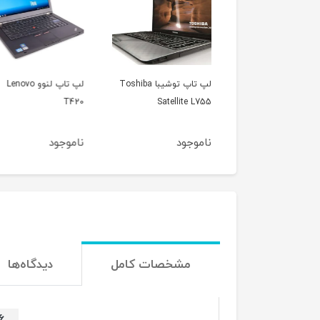
لپ تاپ توشیبا Toshiba
لپ تاپ لنوو Lenovo
لپ تاپ اپل مک بوک ای
Satellite
T420
مدل 2012
جود
ناموجود
ناموجود
مشخصات کامل
دیدگاه‌ها
.6