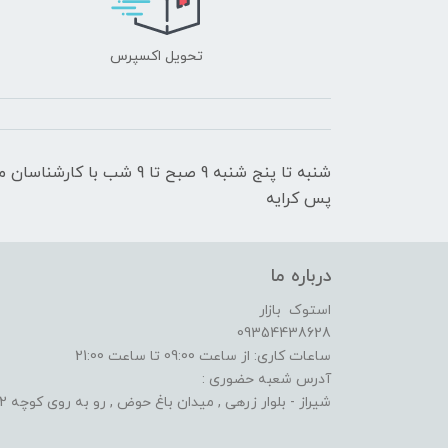
تحویل اکسپرس
شنبه تا پنج شنبه 9 صبح تا 9
پس کرایه
درباره ما
استوک بازار
09354438628
ساعات کاری: از ساعت 09:00 تا ساعت 21:00
آدرس شعبه حضوری :
شیراز - بلوار زرهی , میدان باغ حوض , رو به روی کوچه 2 الف