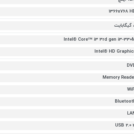
1366x768 H
ایت
Intel® Core™ i3 3rd gen i3-330
Intel® HD Graphic
DV
Memory Reade
WiF
Bluetoot
LA
3 U