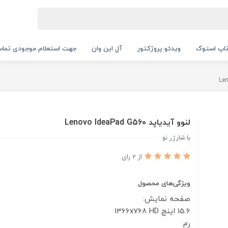
اپ استوک
ویدئو پروژکتور
آل این وان
جهت استعلام موجودی تماس بگیرید.
لنوو آیدیاپد Lenovo IdeaPad G560
با شارژر نو
از 2 رای
ویژگی‌های محصول
صفحه نمایش:
15.6 اینچ
1366x768 HD
رم: