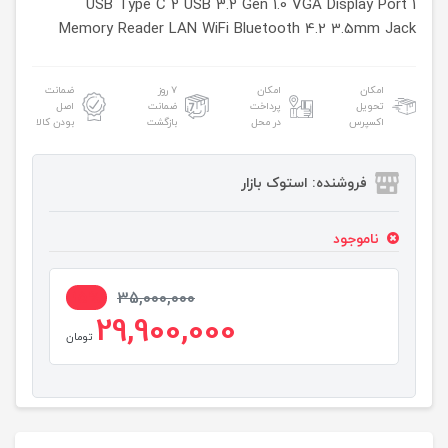
2 USB 3.2 Gen 1.0
VGA
Display Port
1 USB Type C
Memory Reader
LAN
WiFi
Bluetooth 4.2
3.5mm Jack
امکان
امکان
۷ روز
ضمانت
تحویل
پرداخت
ضمانت
اصل
اکسپرس
در محل
بازگشت
بودن کالا
فروشنده: استوک بازار
ناموجود
15%
35,000,000
29,900,000
تومان