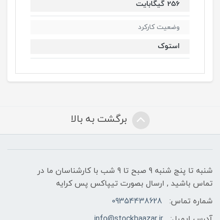
256 گیگابایت
وضعیت کارکرد
استوک
برگشت به بالا
شنبه تا پنج شنبه 9 صبح تا 9 شب با کارشناسان ما در
تماس باشید , ارسال بصورت تیپاکس پس کرایه
شماره تماس:
09354438628
آدرس ایمیل:
info@stockbaazar.ir