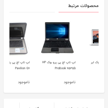
محصولات مرتبط
لپ تاپ اچ پی پرو بوک HP
لپ تاپ اچ پی پاویلیون HP
00
Pavilion G6
ProBook 6535b
ناموجود
ناموجود
نا