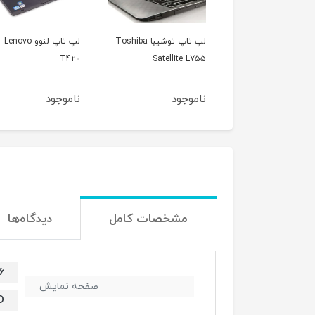
لپ تاپ توشیبا Toshiba
لپ تاپ لنوو Lenovo
لپ تاپ اپل مک بوک ا
Satellite 
T420
مدل 2012
وجود
ناموجود
ناموجود
مشخصات کامل
دیدگاه‌ها
15.6 
صفحه نمایش
D