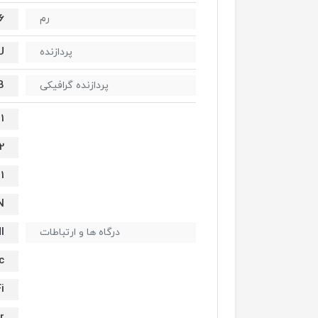
16 گیگ
رم
U
پردازنده
B
پردازنده گرافیکی
1
2
1
N
I
درگاه ها و ارتباطات
c
i
r