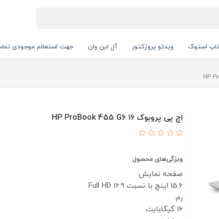
اپ استوک
ویدئو پروژکتور
آل این وان
جهت استعلام موجودی تماس بگیرید.
اچ پی پروبوک 16 HP ProBook 455 G6
ویژگی‌های محصول
صفحه نمایش:
15.6 اینچ با نسبت 16:9
Full HD
رم:
16 گیگابایت