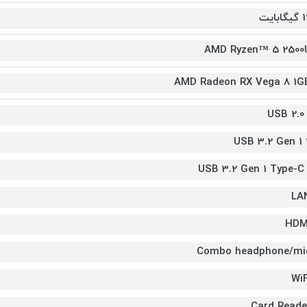
ابایت
AMD Ryzen™ 5 2500
AMD Radeon RX Vega 8 1G
USB 2.0 
USB 3.2 Gen 1 
USB 3.2 Gen 1 Type-C 
LA
HDM
Combo headphone/mi
WiF
Card Reade