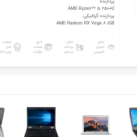
پردازنده:
AMD Ryzen™ 5 2500U
پردازنده گرافیکی:
AMD Radeon RX Vega 8 1GB
امکان
امکان
۷ روز
ضمانت
تحویل
پرداخت
ضمانت
اصل
اکسپرس
در محل
بازگشت
بودن کالا