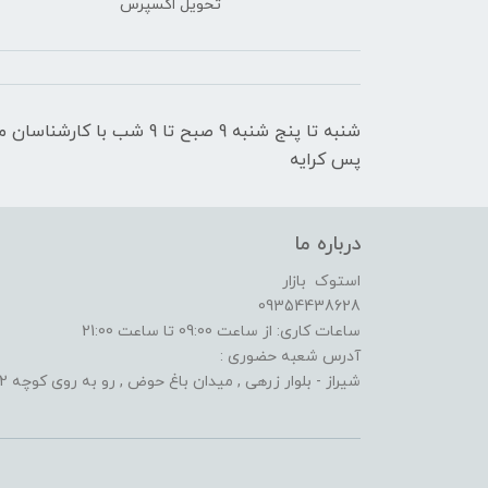
تحویل اکسپرس
شنبه تا پنج شنبه 9 صبح تا 9
پس کرایه
درباره ما
استوک بازار
09354438628
ساعات کاری: از ساعت 09:00 تا ساعت 21:00
آدرس شعبه حضوری :
شیراز - بلوار زرهی , میدان باغ حوض , رو به روی کوچه 2 الف