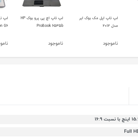
یر
لپ تاپ اچ پی پرو بوک HP
لپ تاپ اچ پی پاویلیون
R400
HP Pavilion G6
ProBook 6535b
ناموجود
ناموجود
نامو
اینچ با نسبت 16:9
Full H