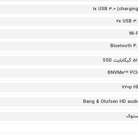
1x USB 3.0 (charging
2x USB 3.
Wi-F
Bluetooth 4.
یگابایت SSD
NVMe™ PCIe
720p H
Bang & Olufsen HD audi
ستوک