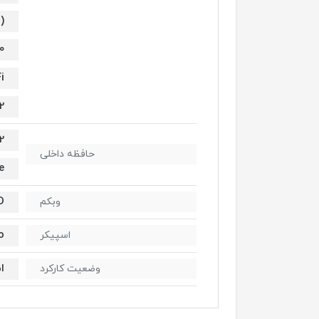
)
0
i
2
512 گ
حافظه داخلی
®
D
وبکم
o
اسپیکر
ا
وضعیت کارکرد