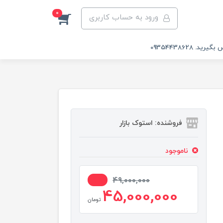
0
ورود به حساب کاربری
 09354438628
فروشنده: استوک بازار
ناموجود
9%
49,000,000
45,000,000
تومان