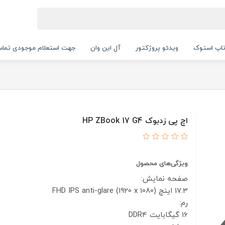
اپ استوک
ویدئو پروژکتور
آل این وان
جهت استعلام موجودی تماس بگیرید.
اچ پی زدبوک HP ZBook 17 G4
ویژگی‌های محصول
صفحه نمایش:
17.3 اینچ
FHD IPS anti-glare (1920 x 1080)
رم:
16 گیگابایت DDR4