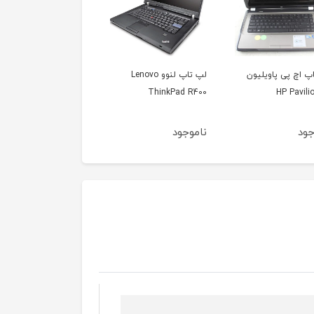
پ اچ پی پاویلیون
لپ تاپ لنوو Lenovo
لپ تاپ لنوو تینک پد
novo ThinkPad T430
ThinkPad R400
HP Pavili
جود
ناموجود
ناموجود