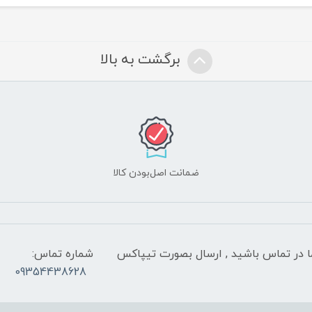
برگشت به بالا
ضمانت اصل‌بودن کالا
 شب با کارشناسان ما در تماس باشید , ارسال بصورت تیپاکس
شماره تماس:
09354438628