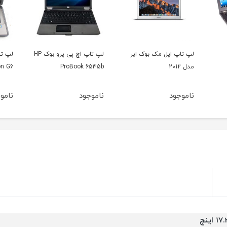
لپ تاپ اپل مک بوک ایر
لپ تاپ اچ پی پرو بوک HP
لپ تا
مدل 2012
ProBook 6535b
on G6
ناموجود
ناموجود
نامو
17 اینچ