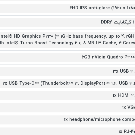
FHD IPS anti-glare (1920 x 1080
ایت DDR4
Intel® HD Graphics P630 (3.1GHz base frequency, up to 4.2GH
th Intel® Turbo Boost Technology 2.0, 8 MB L3 Cache, 4 Cores
6GB nVidia Quadro P300
3x USB 3.
2x USB Type-C™ (Thunderbolt™ 3, DisplayPort™ 1.2, USB 3.1
1x HDMI 2.
1x VG
1x headphone/microphone comb
1x RJ-4