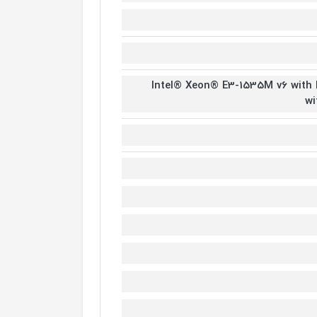
Intel® Xeon® E3-1535M v6 with 
wi