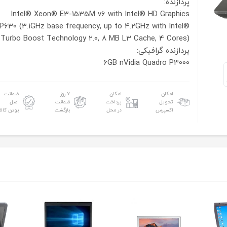
پردازنده:
Intel® Xeon® E3-1535M v6 with Intel® HD Graphics
P630 (3.1GHz base frequency, up to 4.2GHz with Intel®
Turbo Boost Technology 2.0, 8 MB L3 Cache, 4 Cores)
پردازنده گرافیکی:
6GB nVidia Quadro P3000
امکان
امکان
۷ روز
ضمانت
تحویل
پرداخت
ضمانت
اصل
اکسپرس
در محل
بازگشت
بودن کالا