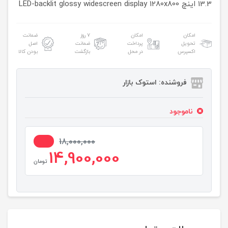
13.3 اینچ
1280x800
LED-backlit glossy widescreen display
امکان
امکان
۷ روز
ضمانت
تحویل
پرداخت
ضمانت
اصل
اکسپرس
در محل
بازگشت
بودن کالا
فروشنده: استوک بازار
ناموجود
18%
18,000,000
14,900,000
تومان