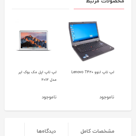
محصولات مرتبط
لپ تاپ لنوو Lenovo T420
لپ تاپ اپل مک بوک ایر
مدل 2012
35b
ناموجود
ناموجود
نا
مشخصات کامل
دیدگاه‌ها