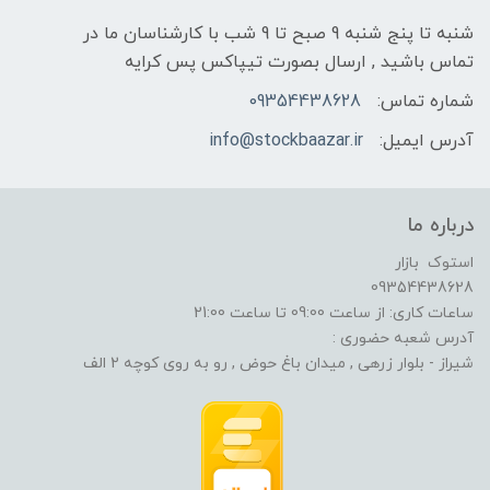
شنبه تا پنج شنبه 9 صبح تا 9 شب با کارشناسان ما در
تماس باشید , ارسال بصورت تیپاکس پس کرایه
شماره تماس:
09354438628
آدرس ایمیل:
info@stockbaazar.ir
درباره ما
استوک بازار
09354438628
ساعات کاری: از ساعت 09:00 تا ساعت 21:00
آدرس شعبه حضوری :
شیراز - بلوار زرهی , میدان باغ حوض , رو به روی کوچه 2 الف