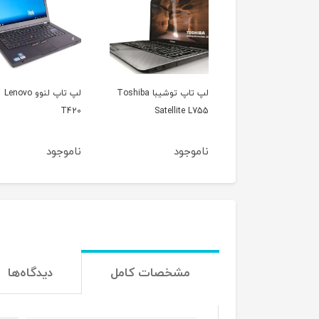
لپ تاپ توشیبا Toshiba
لپ تاپ لنوو Lenovo
لپ تاپ اپل 
Satellite L755
T420
مدل 2012
ناموجود
ناموجود
ناموجود
مشخصات کامل
دیدگاه‌ها