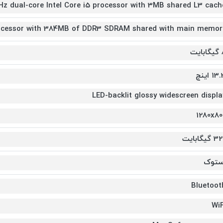
Hz dual-core Intel Core i5 processor with 3MB shared L3 cach
processor with 384MB of DDR3 SDRAM shared with main memor
ایت
13 اینچ
LED-backlit glossy widescreen displa
1280x80
 گیگابایت
ستوک
Bluetoot
WiF