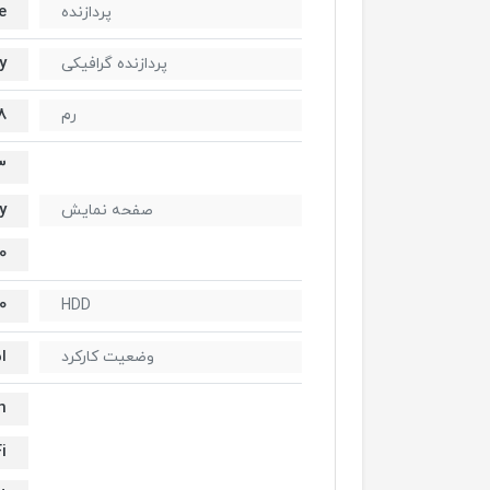
e
پردازنده
y
پردازنده گرافیکی
8 گیگاب
رم
.3
y
صفحه نمایش
0
320
HDD
ا
وضعیت کارکرد
h
i