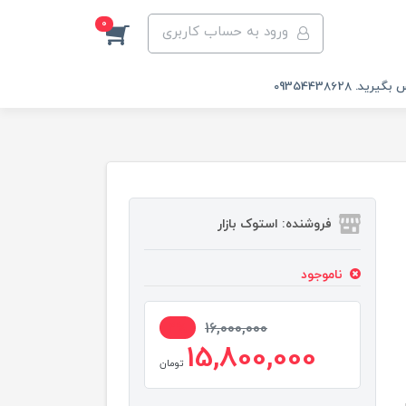
0
ورود به حساب کاربری
 09354438628
فروشنده: استوک بازار
ناموجود
2%
16,000,000
15,800,000
تومان