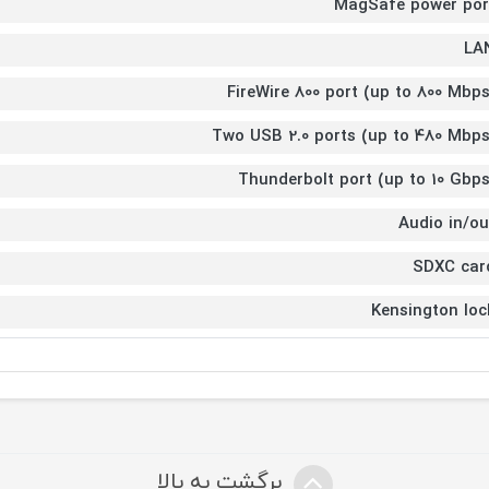
MagSafe power por
LA
FireWire 800 port (up to 800 Mbps
Two USB 2.0 ports (up to 480 Mbps
Thunderbolt port (up to 10 Gbps
Audio in/ou
SDXC car
Kensington loc
برگشت به بالا