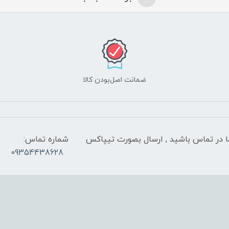
ضمانت اصل‌بودن کالا
 شب با کارشناسان ما در تماس باشید , ارسال بصورت تیپاکس
شماره تماس:
09354438628