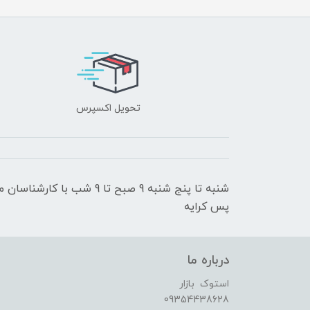
تحویل اکسپرس
شنبه تا پنج شنبه 9 صبح تا 9
پس کرایه
درباره ما
استوک بازار
09354438628