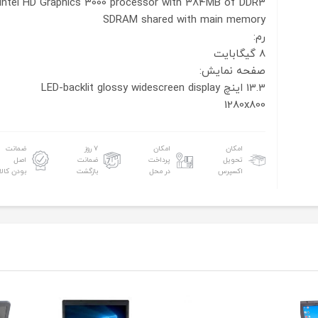
Intel HD Graphics 3000 processor with 384MB of DDR3
SDRAM shared with main memory
رم:
8 گیگابایت
صفحه نمایش:
13.3 اینچ
LED-backlit glossy widescreen display
1280x800
امکان
امکان
۷ روز
ضمانت
تحویل
پرداخت
ضمانت
اصل
اکسپرس
در محل
بازگشت
بودن کالا