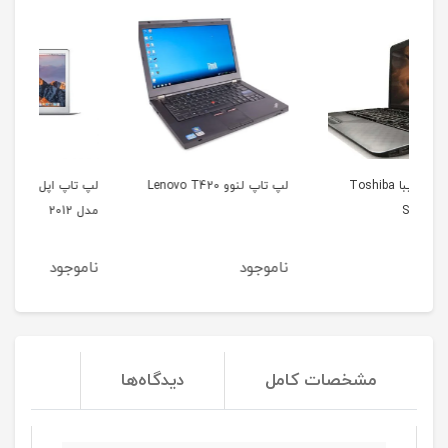
Tos
لپ تاپ لنوو Lenovo T420
لپ تاپ اپل مک بوک ایر
مدل 2012
ناموجود
ناموجود
مشخصات کامل
دیدگاه‌ها