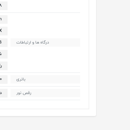
8 ای
h
X
B
درگاه ها و ارتباطات
ش
را
2400
باتری
دا
رقص نور