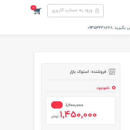
0
ورود به حساب کاربری
 09354438628
فروشنده: استوک بازار
ناموجود
10%
1,600,000
1,450,000
تومان