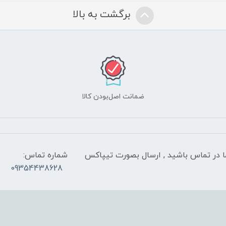
برگشت به بالا
ضمانت اصل‌بودن کالا
 شب با کارشناسان ما در تماس باشید , ارسال بصورت تیپاکس
شماره تماس:
09354438628