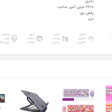
باتری:
2400 میلی آمپر ساعت
رقص نور:
دارد
امکان
امکان
۷ روز
ضمانت
تحویل
پرداخت
ضمانت
اصل
اکسپرس
در محل
بازگشت
بودن کالا