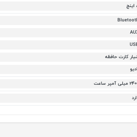
نچ
Bluetoot
AU
US
یار کارت حافظه
دیو
 میلی آمپر ساعت
رد