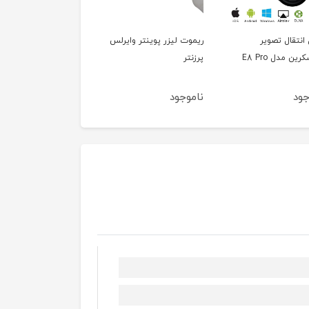
ریموت لیزر پوینتر وایرلس
کیبورد و ماوس جکوآنگ
کیف لپ تاپ قه
پرزنتر
مدل JW-8100
اینچی
ناموجود
ناموجود
ناموجود