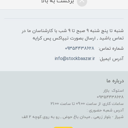
برگشت به بالا
شنبه تا پنج شنبه 9 صبح تا 9 شب با کارشناسان ما در
تماس باشید , ارسال بصورت تیپاکس پس کرایه
شماره تماس:
09354438628
آدرس ایمیل:
info@stockbaazar.ir
درباره ما
استوک بازار
09354438628
ساعات کاری: از ساعت 09:00 تا ساعت 21:00
آدرس شعبه حضوری :
شیراز - بلوار زرهی , میدان باغ حوض , رو به روی کوچه 2 الف