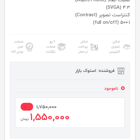
نسبت ابعاد (Aspect Ratio):
4:3 (SVGA)
کنتراست تصویر (Contrast):
500:1 (full on/off)
امکان
امکان
۷ روز
ضمانت
تحویل
پرداخت
ضمانت
اصل
اکسپرس
در محل
بازگشت
بودن کالا
فروشنده: استوک بازار
ناموجود
12%
1,750,000
1,550,000
تومان