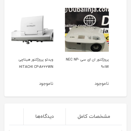
پروژکتور ان ای سی NEC NP-
ویدئو پروژکتور هیتاچی
وید
21u
HITACHI CP-A222WN
901W
ناموجود
ناموجود
نا
مشخصات کامل
دیدگاه‌ها