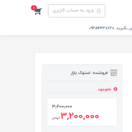
0
ورود به حساب کاربری
 09354438628
فروشنده: استوک بازار
ناموجود
3,200,000
3,200,000
تومان