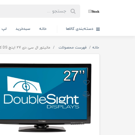
دسته‌بندی کالاها
خانه
سبدخرید
لپ ت
خانه
فهرست محصولات
مانیتور ال سی دی 27 اینچ DS کره ای