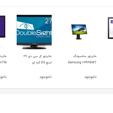
مانیتور ال سی دی 27
مانیتور بنکیو BenQ
اینچ DS کره ای
BL2211TM
3011
ناموجود
ناموجود
نامو