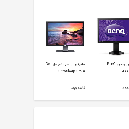
مانیتور ال سی دی دل Dell
مانیتور بنکیو BenQ vw
مانیتور ویووسونیک
ViewSonic VA2446m
2430h
UltraSharp U
جود
ناموجود
ناموجود