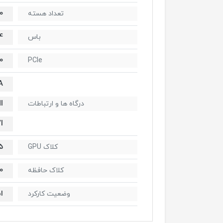
0
تعداد هسته
64 
باس
0
PCIe
A
I
درگاه ها و ارتباطات
I
Hz
کلاک GPU
Hz
کلاک حافظه
ا
وضعیت کارکرد