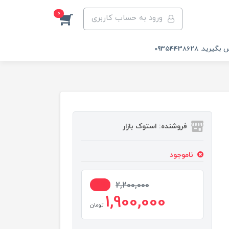
0
ورود به حساب کاربری
 09354438628
فروشنده: استوک بازار
ناموجود
14%
2,200,000
1,900,000
تومان