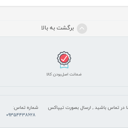
برگشت به بالا
ضمانت اصل‌بودن کالا
 شب با کارشناسان ما در تماس باشید , ارسال بصورت تیپاکس
شماره تماس:
09354438628