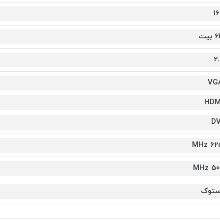
16
بیت
2.
VG
HDM
DV
625 M
500 M
ستوک