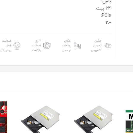
باس:
64 بیت
PCIe:
2.0
امکان
امکان
۷ روز
ضمانت
تحویل
پرداخت
ضمانت
اصل
اکسپرس
در محل
بازگشت
بودن کالا