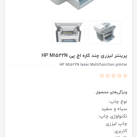
پرینتر لیزری چند کاره اچ پی HP M1522N
HP M1522N laser Multifunction printer
ویژگی‌های محصول
نوع چاپ::
سیاه و سفید
تکنولوژی چاپ::
چاپ لیزری
کاربری::