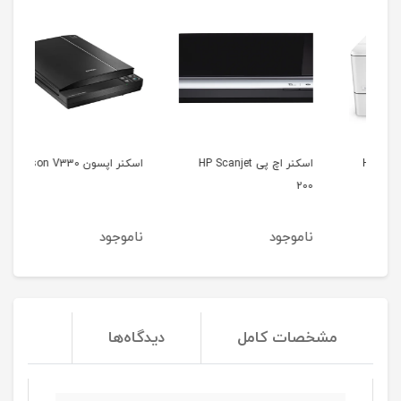
اسکنر اچ پی HP Scanjet
اسکنر اپسون Epson V330
 HP
200
ناموجود
ناموجود
نا
مشخصات کامل
دیدگاه‌ها