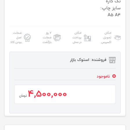
تک کاره
سایز چاپ::
A5 A4
امکان
امکان
۷ روز
ضمانت
تحویل
پرداخت
ضمانت
اصل
اکسپرس
در محل
بازگشت
بودن کالا
فروشنده: استوک بازار
ناموجود
4,500,000
تومان