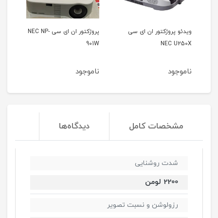
 ان ای سی
پروژکتور ان ای سی NEC NP-
ویدئو پروژکتور هیتاچی
HITACHI CP-A222WN
901W
ناموجود
ناموجود
مشخصات کامل
دیدگاه‌ها
شدت روشنایی
2200 لومن
رزولوشن و نسبت تصویر