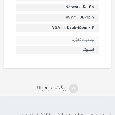
Network: RJ-45
RS232: DB-9pin
VGA In: Dsub-15pin x 2
وضعیت کارکرد
استوک
برگشت به بالا