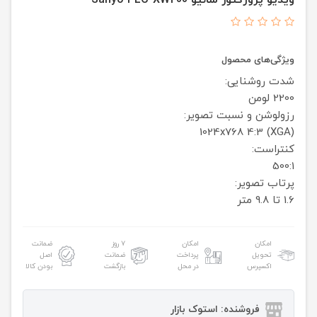
ویدیو پروژکتور سانیو Sanyo PLC-XW200
ویژگی‌های محصول
شدت روشنایی:
2200 لومن
رزولوشن و نسبت تصویر:
1024x768
4:3 (XGA)
کنتراست:
500:1
پرتاب تصویر:
1.6 تا 9.8 متر
امکان
امکان
۷ روز
ضمانت
تحویل
پرداخت
ضمانت
اصل
اکسپرس
در محل
بازگشت
بودن کالا
فروشنده: استوک بازار