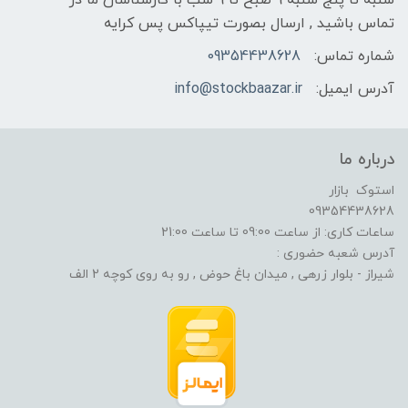
شنبه تا پنج شنبه 9 صبح تا 9 شب با کارشناسان ما در
تماس باشید , ارسال بصورت تیپاکس پس کرایه
شماره تماس:
09354438628
آدرس ایمیل:
info@stockbaazar.ir
درباره ما
استوک بازار
09354438628
ساعات کاری: از ساعت 09:00 تا ساعت 21:00
آدرس شعبه حضوری :
شیراز - بلوار زرهی , میدان باغ حوض , رو به روی کوچه 2 الف