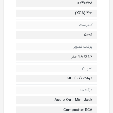
1024x768
4:3 (XGA)
کنتراست
500:1
پرتاب تصویر
1.6 تا 9.8 متر
اسپیکر
1 وات تک کاناله
درگاه ها
Audio Out: Mini Jack
Composite: RCA