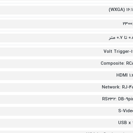
16:10 (WX
2300:
تا 0.7 متر
12-Volt 
Composite: RC
HDMI 1.
Network: RJ-4
RS232: DB-9pi
S-Vide
USB x 