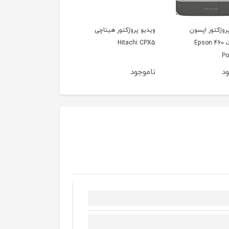
 پروژکتور هیتاچی
ویدیو پروژکتور اینفوکوس
ویدیو پروژکتور اینفوک
InFoucus IN1102
InFocus in104
Hitachi
جود
ناموجود
ناموجود