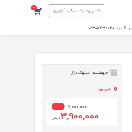
0
ورود به حساب کاربری
 09354438628
فروشنده: استوک بازار
ناموجود
22%
5,000,000
3,900,000
تومان