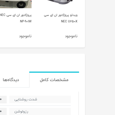
 پروژکتور ان ای سی
پروژکتور ان ای سی NEC
ویدئو پروژکتور هیتاچی
HITACHI CP-A222WN
NP-901W
NEC U
جود
ناموجود
ناموجود
مشخصات کامل
دیدگاه‌ها
ens
شدت روشنایی
0
رزولوشن