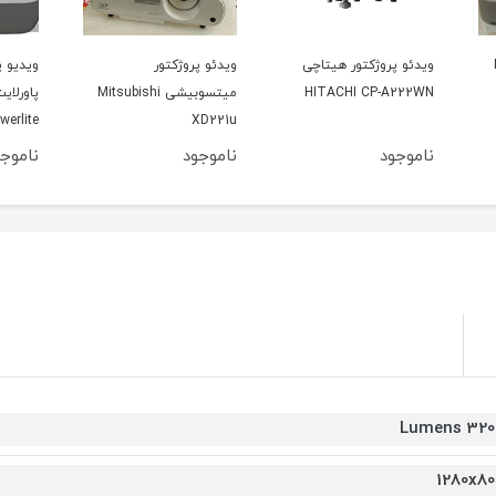
ویدئو پروژکتور
ویدیو پروژکتور اپسون
ویدیو
میتسوبیشی Mitsubishi
پاورلایت 460 Epson
 CPX5
Powerlite
XD221u
ناموجود
ناموجود
نامو
3200 Lum
1280x80