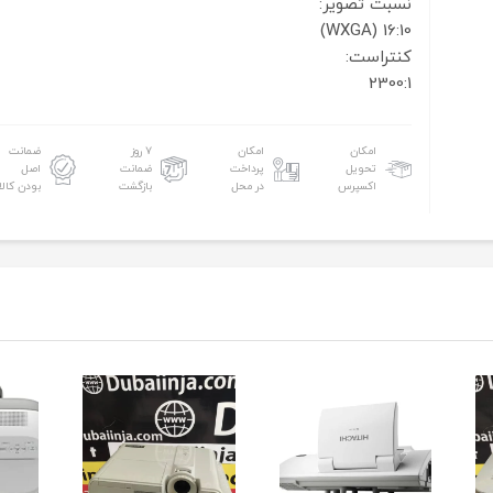
نسبت تصویر:
16:10 (WXGA)
کنتراست:
2300:1
امکان
امکان
۷ روز
ضمانت
تحویل
پرداخت
ضمانت
اصل
اکسپرس
در محل
بازگشت
بودن کالا