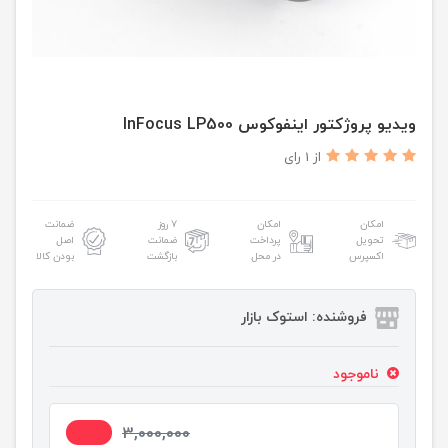
ویدیو پروژکتور اینفوکوس InFocus LP500
از 1 رای
امکان
امکان
۷ روز
ضمانت
تحویل
پرداخت
ضمانت
اصل
اکسپرس
در محل
بازگشت
بودن کالا
فروشنده: استوک بازار
ناموجود
34%
3,000,000