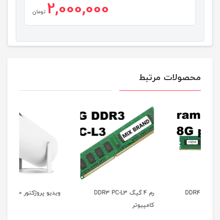
2,000,000
تومان
محصولات مرتبط
ویدیو پروژکتور 300-HY
رم 4 گیگ DDR3 PC-L3

کامپیوتر