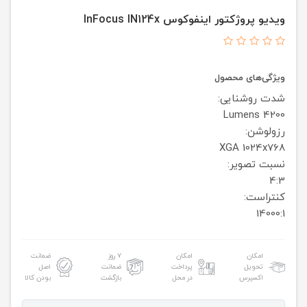
ویدیو پروژکتور اینفوکوس InFocus IN124x
ویژگی‌های محصول
شدت روشنایی:
4200 Lumens
رزولوشن:
XGA 1024x768‎
نسبت تصویر:
4:3
کنتراست:
14000:1
امکان
امکان
۷ روز
ضمانت
تحویل
پرداخت
ضمانت
اصل
اکسپرس
در محل
بازگشت
بودن کالا