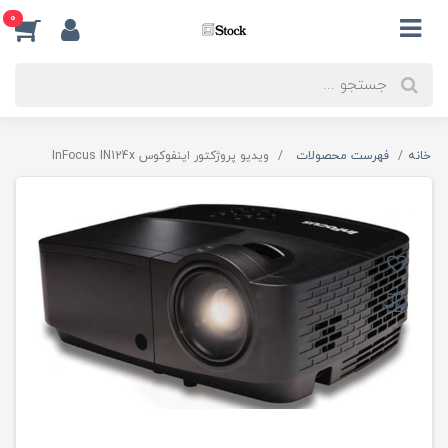
0
خانه
فهرست محصولات
ویدیو پروژکتور اینفوکوس InFocus IN124x