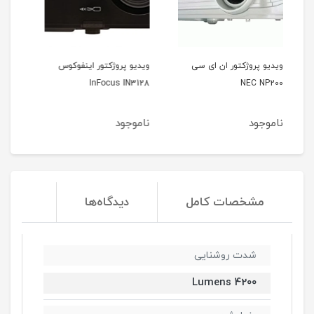
سی
ویدیو پروژکتور اینفوکوس
ویدیو پروژکتور اینفوکوس
InFocus IN3124
InFocus IN3128
ناموجود
ناموجود
مشخصات کامل
دیدگاه‌ها
شدت روشنایی
4200 Lumens