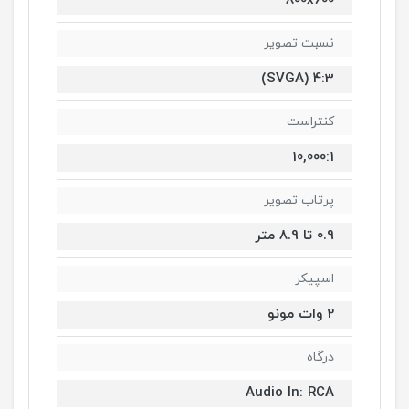
800x600
نسبت تصویر
4:3 (SVGA)
کنتراست
10,000:1
پرتاب تصویر
0.9 تا 8.9 متر
اسپیکر
2 وات مونو
درگاه
Audio In: RCA