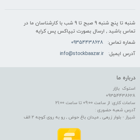
شنبه تا پنج شنبه 9 صبح تا 9 شب با کارشناسان ما در
تماس باشید , ارسال بصورت تیپاکس پس کرایه
شماره تماس:
09354438628
آدرس ایمیل:
info@stockbaazar.ir
درباره ما
استوک بازار
09354438628
ساعات کاری: از ساعت 09:00 تا ساعت 21:00
آدرس شعبه حضوری :
شیراز - بلوار زرهی , میدان باغ حوض , رو به روی کوچه 2 الف