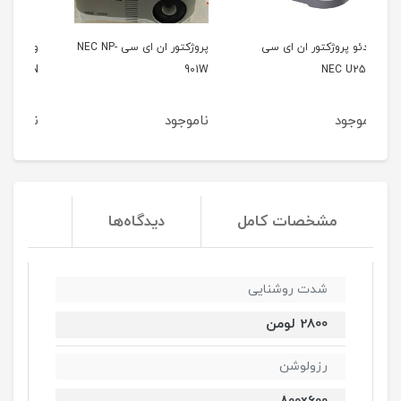
ی سی
پروژکتور ان ای سی NEC NP-
ویدئو پروژکتور هیتاچی
HITACHI CP-A222WN
901W
ناموجود
ناموجود
مشخصات کامل
دیدگاه‌ها
شدت روشنایی
2800 لومن
رزولوشن