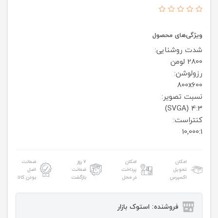
ویژگی‌های محصول
شدت روشنایی:
2800 لومن
رزولوشن:
800x600
نسبت تصویر:
4:3 (SVGA)
کنتراست:
10,000:1
امکان
امکان
۷ روز
ضمانت
تحویل
پرداخت
ضمانت
اصل
اکسپرس
در محل
بازگشت
بودن کالا
فروشنده: استوک بازار