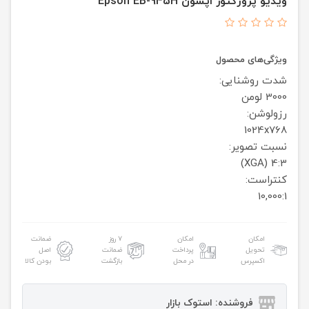
ویدیو پروژکتور اپسون Epson EB-945H
ویژگی‌های محصول
شدت روشنایی:
3000 لومن
رزولوشن:
1024x768
نسبت تصویر:
4:3 (XGA)
کنتراست:
10,000:1
امکان
امکان
۷ روز
ضمانت
تحویل
پرداخت
ضمانت
اصل
اکسپرس
در محل
بازگشت
بودن کالا
فروشنده: استوک بازار