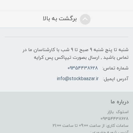
برگشت به بالا
شنبه تا پنج شنبه 9 صبح تا 9 شب با کارشناسان ما در
تماس باشید , ارسال بصورت تیپاکس پس کرایه
شماره تماس:
09354438628
آدرس ایمیل:
info@stockbaazar.ir
درباره ما
استوک بازار
09354438628
ساعات کاری: از ساعت 09:00 تا ساعت 21:00
آدرس شعبه حضوری :