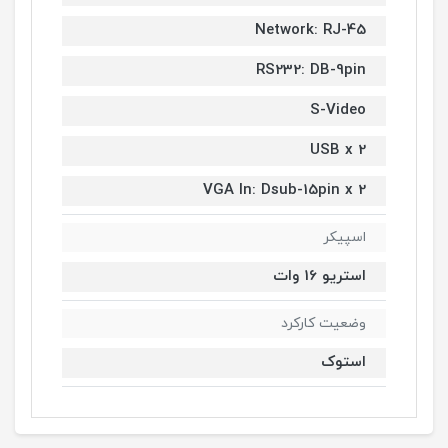
Network: RJ-45
RS232: DB-9pin
S-Video
USB x 2
VGA In: Dsub-15pin x 2
اسپیکر
استریو 16 وات
وضعیت کارکرد
استوک