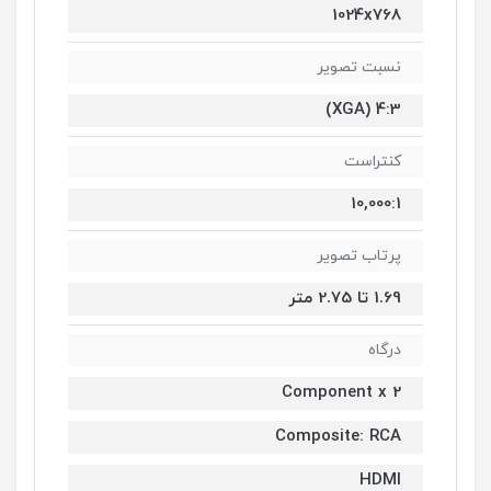
1024x768
نسبت تصویر
4:3 (XGA)
کنتراست
10,000:1
پرتاب تصویر
1.69 تا 2.75 متر
درگاه
Component x 2
Composite: RCA
HDMI