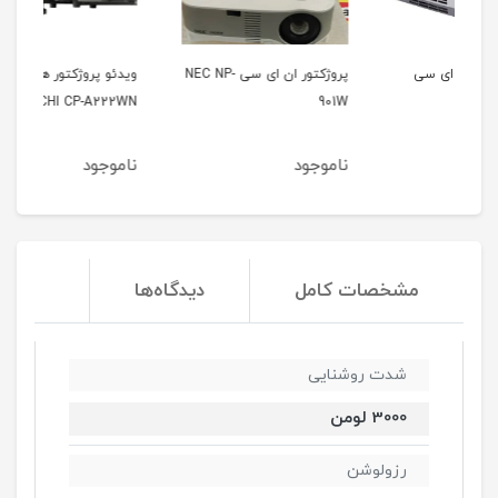
پروژکتور ان ای سی NEC NP-
ویدئو پروژکتور هیتاچی
وی
1u
HITACHI CP-A222WN
901W
ناموجود
ناموجود
نا
مشخصات کامل
دیدگاه‌ها
شدت روشنایی
3000 لومن
رزولوشن