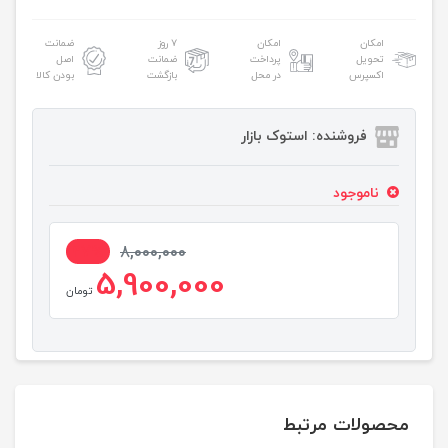
امکان
امکان
۷ روز
ضمانت
تحویل
پرداخت
ضمانت
اصل
اکسپرس
در محل
بازگشت
بودن کالا
فروشنده: استوک بازار
ناموجود
27%
8,000,000
5,900,000
تومان
محصولات مرتبط