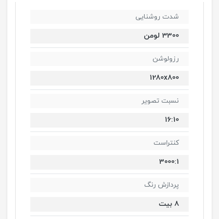
شدت روشنایی
3300 لومن
رزولوشن
1280x800
نسبت تصویر
16:10
کنتراست
3000:1
پردازش رنگ
8 بیت