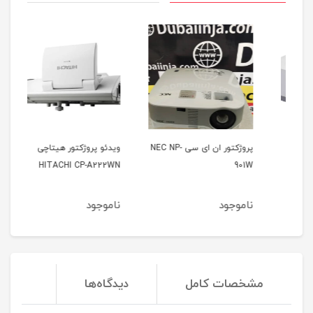
پروژکتور ان ای سی NEC NP-
ویدئو پروژکتور هیتاچی
وید
21u
HITACHI CP-A222WN
901W
ناموجود
ناموجود
نا
مشخصات کامل
دیدگاه‌ها