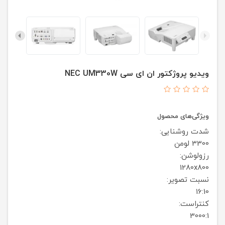
ویدیو پروژکتور ان ای سی NEC UM330W
ویژگی‌های محصول
شدت روشنایی:
3300 لومن
رزولوشن:
1280x800
نسبت تصویر:
16:10
کنتراست:
3000:1