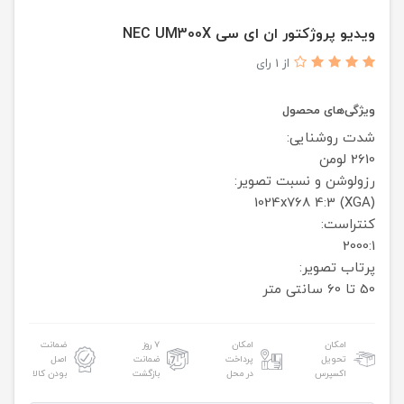
ویدیو پروژکتور ان ای سی NEC UM300X
از 1 رای
ویژگی‌های محصول
شدت روشنایی:
2610 لومن
رزولوشن و نسبت تصویر:
1024x768
4:3 (XGA)
کنتراست:
2000:1
پرتاب تصویر:
50 تا 60 سانتی متر
امکان
امکان
۷ روز
ضمانت
تحویل
پرداخت
ضمانت
اصل
اکسپرس
در محل
بازگشت
بودن کالا