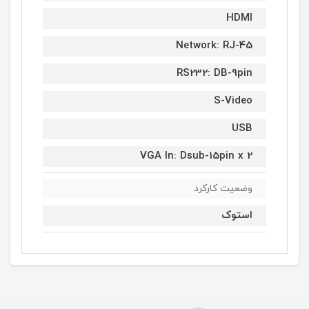
HDMI
Network: RJ-45
RS232: DB-9pin
S-Video
USB
VGA In: Dsub-15pin x 2
وضعیت کارکرد
استوک