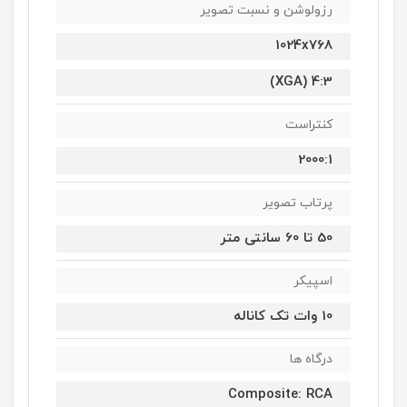
رزولوشن و نسبت تصویر
1024x768
4:3 (XGA)
کنتراست
2000:1
پرتاب تصویر
50 تا 60 سانتی متر
اسپیکر
10 وات تک کاناله
درگاه ها
Composite: RCA