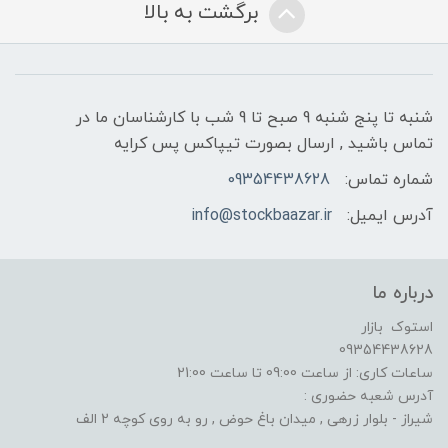
برگشت به بالا
شنبه تا پنج شنبه 9 صبح تا 9 شب با کارشناسان ما در
تماس باشید , ارسال بصورت تیپاکس پس کرایه
شماره تماس:
09354438628
آدرس ایمیل:
info@stockbaazar.ir
درباره ما
استوک بازار
09354438628
ساعات کاری: از ساعت 09:00 تا ساعت 21:00
آدرس شعبه حضوری :
شیراز - بلوار زرهی , میدان باغ حوض , رو به روی کوچه 2 الف