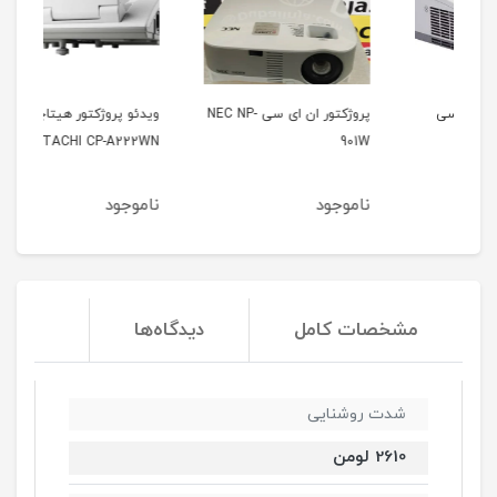
پروژکتور ان ای سی NEC NP-
ویدئو پروژکتور هیتاچی
وید
21u
HITACHI CP-A222WN
901W
ناموجود
ناموجود
نا
مشخصات کامل
دیدگاه‌ها
شدت روشنایی
2610 لومن