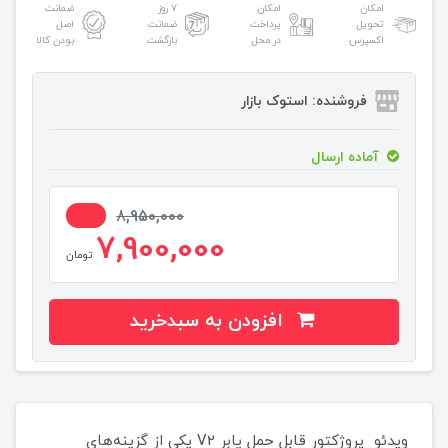
امکان
امکان
۷ روز
ضمانت
تحویل
پرداخت
ضمانت
اصل
اکسپرس
در محل
بازگشت
بودن کالا
فروشنده: استوک بازار
آماده ارسال
12%
8,950,000
7,900,000
تومان
افزودن به سبدخرید
ویدئو پروژکتور قابل حمل یابر V2 یکی از گزینه‌های