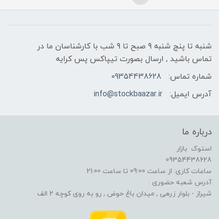
شنبه تا پنج شنبه 9 صبح تا 9 شب با کارشناسان ما در
تماس باشید , ارسال بصورت تیپاکس پس کرایه
شماره تماس:
09354438628
آدرس ایمیل:
info@stockbaazar.ir
درباره ما
استوک بازار
09354438628
ساعات کاری: از ساعت 09:00 تا ساعت 21:00
آدرس شعبه حضوری :
شیراز - بلوار زرهی , میدان باغ حوض , رو به روی کوچه 2 الف