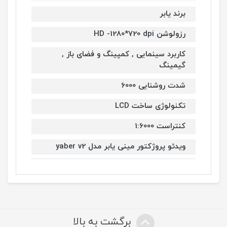
برند یابر
رزولوشن HD -1280*720 dpi
کاربرد سینمایی , کمپینگ و فضای باز ,
گیمینگ
شدت روشنایی 6000
تکنولوژی ساخت LCD
کنتراست 1:6000
ویدئو پروژکتور مینی یابر مدل yaber v2
برگشت به بالا