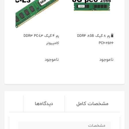
 DDR4 8GB
رم 4 گیگ DDR3 PC-L3
ویدیو پروژکتور 300-HY
کامپیوتر
ناموجود
ناموجود
مشخصات کامل
دیدگاه‌ها
مشخصات