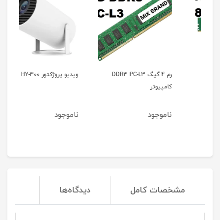
رم 4 گیگ DDR3 PC-L3
ویدیو پروژکتور 300-HY
وید
کامپیوتر
0L
ناموجود
ناموجود
نا
مشخصات کامل
دیدگاه‌ها