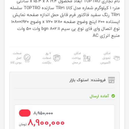
نام تجاری TOPTRO
ابعاد محصول 19.4 x 15.3 x 8 سانتی
متر؛ 1 کیلوگرم
شماره مدل کالا TR21
سازنده TOPTRO
سلسله
TR21
رنگ سفید
فاکتور فرم قابل حمل
اندازه صفحه نمایش
ایستاده 200 اینچ
وضوح صفحه 1280 x 720
وضوح 1920×1080
نوع اتصال وای فای
نوع بی سیم 802.11 bgn
وات 50 وات
منبع انرژی AC
امکان
امکان
۷ روز
ضمانت
تحویل
پرداخت
ضمانت
اصل
اکسپرس
در محل
بازگشت
بودن کالا
فروشنده: استوک بازار
آماده ارسال
1%
8,950,000
8,900,000
تومان