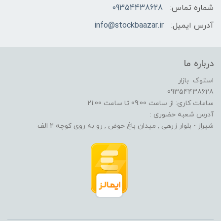
شماره تماس:
09354438628
آدرس ایمیل:
info@stockbaazar.ir
درباره ما
استوک بازار
09354438628
ساعات کاری: از ساعت 09:00 تا ساعت 21:00
آدرس شعبه حضوری :
شیراز - بلوار زرهی , میدان باغ حوض , رو به روی کوچه 2 الف