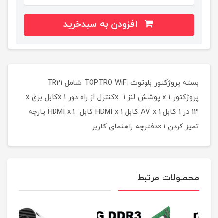
افزودن به سبدخرید
بسته پروژکتور بلوتوث TOPTRO WiFi شامل TR21
پروژکتور x 1 پوشش لنز x 1کنترل از راه دور x 1کابل برق x
13 در 1 کابل AV x 1 کابل HDMI x 1 کابل HDMI x 1 پارچه
تمیز کردن x 1دفترچه راهنمای کاربر
محصولات مرتبط