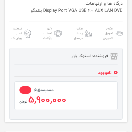
درگاه ها و ارتباطات:
DVD
LAN
AUX
USB 2.0
VGA
Display Port
بلندگو
امکان
امکان
۷ روز
ضمانت
تحویل
پرداخت
ضمانت
اصل
اکسپرس
در محل
بازگشت
بودن کالا
فروشنده: استوک بازار
ناموجود
10%
6,500,000
5,900,000
تومان