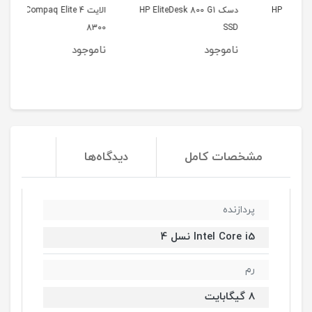
H
دسک HP EliteDesk 800 G1
الایت 4 HP Compaq Elite
00
8300
SSD
ناموجود
ناموجود
نا
مشخصات کامل
دیدگاه‌ها
پردازنده
Intel Core i5 نسل 4
رم
8 گیگابایت