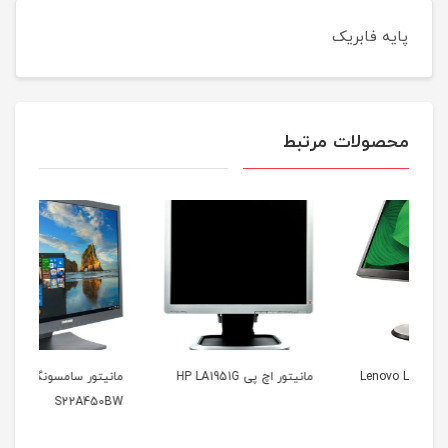
پایه فابریک
محصولات مرتبط
مانیتور اچ پی HP LA1951G
مانیتور سامسونگ Samsung
مانیت
S22A450BW