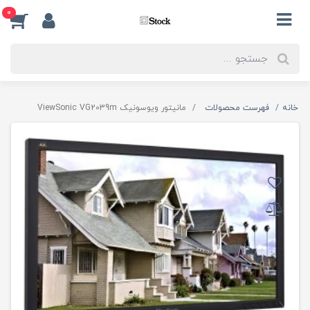
0
خانه
فهرست محصولات
مانیتور ویوسونیک ViewSonic VG2039m