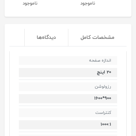
ناموجود
ناموجود
نا
مشخصات کامل
دیدگاه‌ها
اندازه صفحه
20 اینچ
رزولوشن
900*1600
کنتراست
1000:1