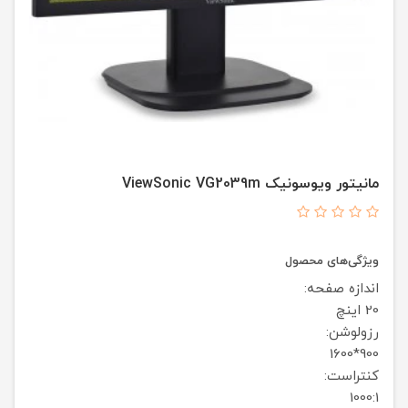
مانیتور ویوسونیک ViewSonic VG2039m
ویژگی‌های محصول
اندازه صفحه:
20 اینچ
رزولوشن:
900*1600
کنتراست:
1000:1